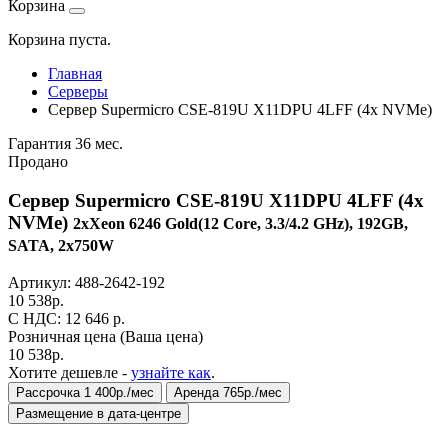
Корзина
Корзина пуста.
Главная
Серверы
Сервер Supermicro CSE-819U X11DPU 4LFF (4x NVMe)
Гарантия 36 мес.
Продано
Сервер Supermicro CSE-819U X11DPU 4LFF (4x
NVMe)
2xXeon 6246 Gold(12 Core, 3.3/4.2 GHz), 192GB,
SATA, 2x750W
Артикул:
488-2642-192
10 538
р.
C НДС: 12 646
р.
Розничная цена
(Ваша цена)
10 538
р.
Хотите дешевле -
узнайте как
.
Рассрочка 1 400р./мес
Аренда 765р./мес
Размещение в дата-центре