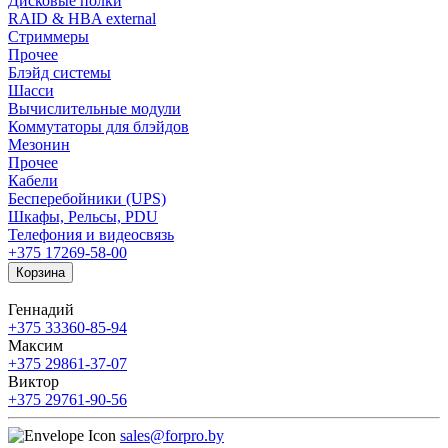
Дисковые полки
RAID & HBA external
Стриммеры
Прочее
Блэйд системы
Шасси
Вычислительные модули
Коммутаторы для блэйдов
Мезонин
Прочее
Кабели
Бесперебойники (UPS)
Шкафы, Рельсы, PDU
Телефония и видеосвязь
+375 17
269-58-00
Корзина
Геннадий
+375 33
360-85-94
Максим
+375 29
861-37-07
Виктор
+375 29
761-90-56
sales@forpro.by