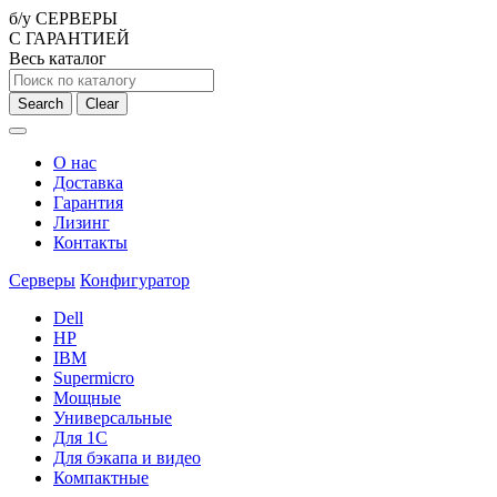
б/у СЕРВЕРЫ
С ГАРАНТИЕЙ
Весь каталог
Search
Clear
О нас
Доставка
Гарантия
Лизинг
Контакты
Серверы
Конфигуратор
Dell
HP
IBM
Supermicro
Мощные
Универсальные
Для 1С
Для бэкапа и видео
Компактные