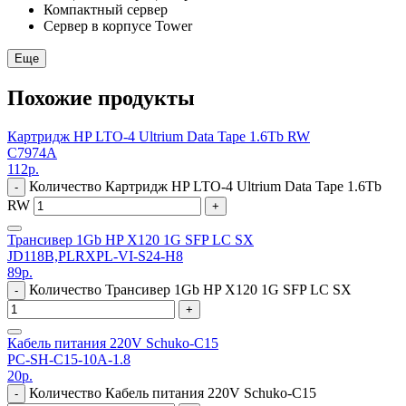
Компактный сервер
Сервер в корпусе Tower
Еще
Похожие продукты
Картридж HP LTO-4 Ultrium Data Tape 1.6Tb RW
C7974A
112
р.
Количество Картридж HP LTO-4 Ultrium Data Tape 1.6Tb
-
RW
+
Трансивер 1Gb HP X120 1G SFP LC SX
JD118B,PLRXPL-VI-S24-H8
89
р.
Количество Трансивер 1Gb HP X120 1G SFP LC SX
-
+
Кабель питания 220V Schuko-C15
PC-SH-C15-10A-1.8
20
р.
Количество Кабель питания 220V Schuko-C15
-