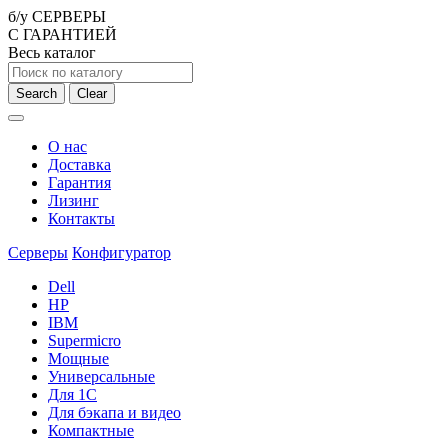
б/у СЕРВЕРЫ
С ГАРАНТИЕЙ
Весь каталог
Search
Clear
О нас
Доставка
Гарантия
Лизинг
Контакты
Серверы
Конфигуратор
Dell
HP
IBM
Supermicro
Мощные
Универсальные
Для 1С
Для бэкапа и видео
Компактные