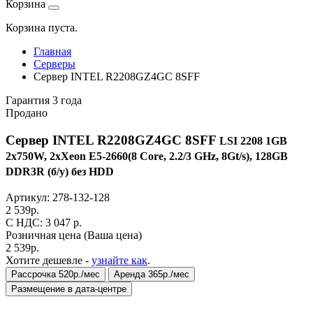
Корзина
Корзина пуста.
Главная
Серверы
Сервер INTEL R2208GZ4GC 8SFF
Гарантия 3 года
Продано
Сервер INTEL R2208GZ4GC 8SFF
LSI 2208 1GB
2x750W, 2xXeon E5-2660(8 Core, 2.2/3 GHz, 8Gt/s), 128GB
DDR3R (б/у) без HDD
Артикул:
278-132-128
2 539
р.
C НДС: 3 047
р.
Розничная цена
(Ваша цена)
2 539
р.
Хотите дешевле -
узнайте как
.
Рассрочка 520р./мес
Аренда 365р./мес
Размещение в дата-центре