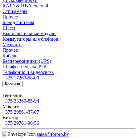
Дисковые полки
RAID & HBA external
Стриммеры
Прочее
Блэйд системы
Шасси
Вычислительные модули
Коммутаторы для блэйдов
Мезонин
Прочее
Кабели
Бесперебойники (UPS)
Шкафы, Рельсы, PDU
Телефония и видеосвязь
+375 17
269-58-00
Корзина
Геннадий
+375 33
360-85-94
Максим
+375 29
861-37-07
Виктор
+375 29
761-90-56
sales@forpro.by