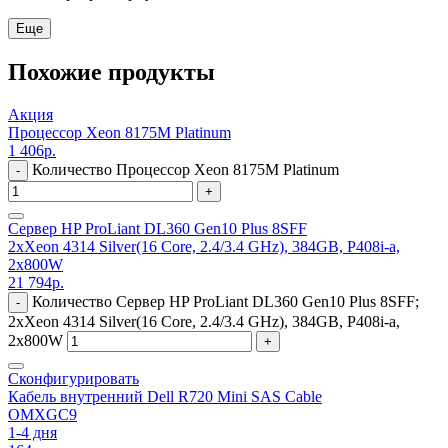
Еще
Похожие продукты
Акция
Процессор Xeon 8175M Platinum
1 406
р.
Количество Процессор Xeon 8175M Platinum
-
+
Сервер HP ProLiant DL360 Gen10 Plus 8SFF
2xXeon 4314 Silver(16 Core, 2.4/3.4 GHz), 384GB, P408i-a,
2x800W
21 794
р.
Количество Сервер HP ProLiant DL360 Gen10 Plus 8SFF;
-
2xXeon 4314 Silver(16 Core, 2.4/3.4 GHz), 384GB, P408i-a,
2x800W
+
Сконфигурировать
Кабель внутренний Dell R720 Mini SAS Cable
OMXGC9
1-4 дня