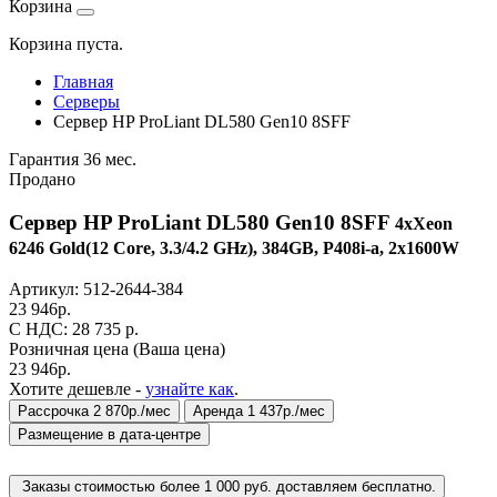
Корзина
Корзина пуста.
Главная
Серверы
Сервер HP ProLiant DL580 Gen10 8SFF
Гарантия 36 мес.
Продано
Сервер HP ProLiant DL580 Gen10 8SFF
4xXeon
6246 Gold(12 Core, 3.3/4.2 GHz), 384GB, P408i-a, 2x1600W
Артикул:
512-2644-384
23 946
р.
C НДС: 28 735
р.
Розничная цена
(Ваша цена)
23 946
р.
Хотите дешевле -
узнайте как
.
Рассрочка 2 870р./мес
Аренда 1 437р./мес
Размещение в дата-центре
Заказы стоимостью более 1 000 руб. доставляем бесплатно.