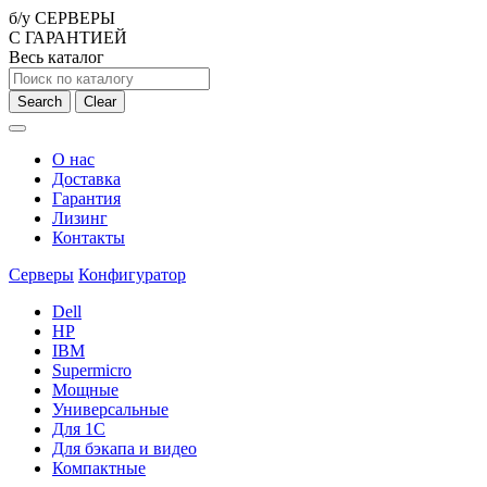
б/у СЕРВЕРЫ
С ГАРАНТИЕЙ
Весь каталог
Search
Clear
О нас
Доставка
Гарантия
Лизинг
Контакты
Серверы
Конфигуратор
Dell
HP
IBM
Supermicro
Мощные
Универсальные
Для 1С
Для бэкапа и видео
Компактные