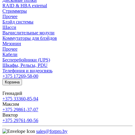
Дисковые полки
RAID & HBA external
Стриммеры
Прочее
Блэйд системы
Шасси
Вычислительные модули
Коммутаторы для блэйдов
Мезонин
Прочее
Кабели
Бесперебойники (UPS)
Шкафы, Рельсы, PDU
Телефония и видеосвязь
+375 17
269-58-00
Корзина
Геннадий
+375 33
360-85-94
Максим
+375 29
861-37-07
Виктор
+375 29
761-90-56
sales@forpro.by