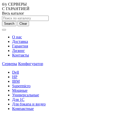
б/у СЕРВЕРЫ
С ГАРАНТИЕЙ
Весь каталог
Search
Clear
О нас
Доставка
Гарантия
Лизинг
Контакты
Серверы
Конфигуратор
Dell
HP
IBM
Supermicro
Мощные
Универсальные
Для 1С
Для бэкапа и видео
Компактные