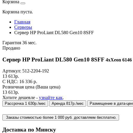
Корзина
Корзина пуста.
Главная
Серверы
Сервер HP ProLiant DL580 Gen10 8SFF
Гарантия 36 мес.
Продано
Сервер HP ProLiant DL580 Gen10 8SFF
4xXeon 6146 
Артикул:
512-2204-192
13 613
р.
C НДС: 16 336
р.
Розничная цена
(Ваша цена)
13 613
р.
Хотите дешевле -
узнайте как
.
Рассрочка 1 630р./мес
Аренда 817р./мес
Размещение в дата-цен
Заказы стоимостью более 1 000 руб. доставляем бесплатно.
Доставка по Минску