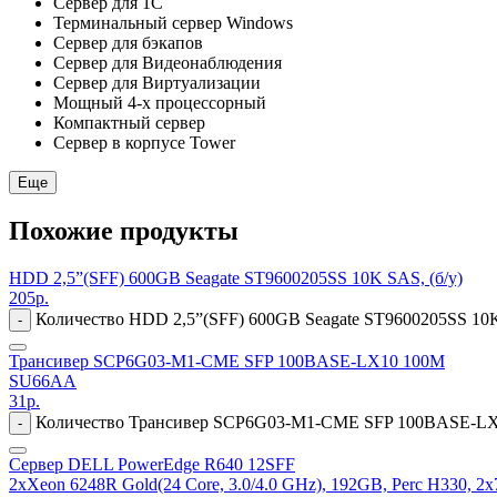
Сервер для 1С
Терминальный сервер Windows
Сервер для бэкапов
Сервер для Видеонаблюдения
Сервер для Виртуализации
Мощный 4-х процессорный
Компактный сервер
Сервер в корпусе Tower
Еще
Похожие продукты
HDD 2,5”(SFF) 600GB Seagate ST9600205SS 10K SAS, (б/у)
205
р.
Количество HDD 2,5”(SFF) 600GB Seagate ST9600205SS 10K
-
Трансивер SCP6G03-M1-CME SFP 100BASE-LX10 100M
SU66AA
31
р.
Количество Трансивер SCP6G03-M1-CME SFP 100BASE-L
-
Сервер DELL PowerEdge R640 12SFF
2xXeon 6248R Gold(24 Core, 3.0/4.0 GHz), 192GB, Perc H330, 2