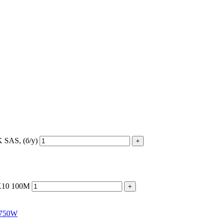
 SAS, (б/у)
+
X10 100M
+
x750W