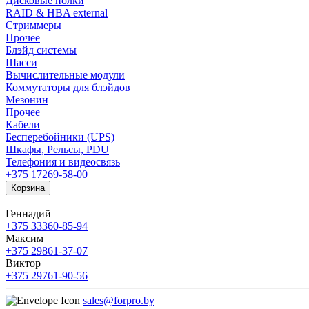
Дисковые полки
RAID & HBA external
Стриммеры
Прочее
Блэйд системы
Шасси
Вычислительные модули
Коммутаторы для блэйдов
Мезонин
Прочее
Кабели
Бесперебойники (UPS)
Шкафы, Рельсы, PDU
Телефония и видеосвязь
+375 17
269-58-00
Корзина
Геннадий
+375 33
360-85-94
Максим
+375 29
861-37-07
Виктор
+375 29
761-90-56
sales@forpro.by