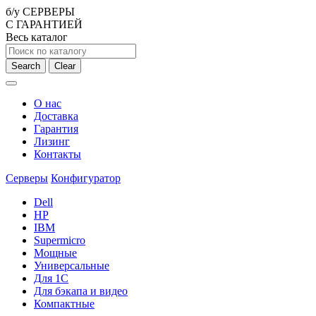
б/у СЕРВЕРЫ
С ГАРАНТИЕЙ
Весь каталог
Search
Clear
О нас
Доставка
Гарантия
Лизинг
Контакты
Серверы
Конфигуратор
Dell
HP
IBM
Supermicro
Мощные
Универсальные
Для 1С
Для бэкапа и видео
Компактные