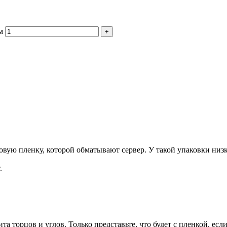
м
+
ую пленку, которой обматывают сервер. У такой упаковки низка
.
та торцов и углов. Только представьте, что будет с пленкой, есл