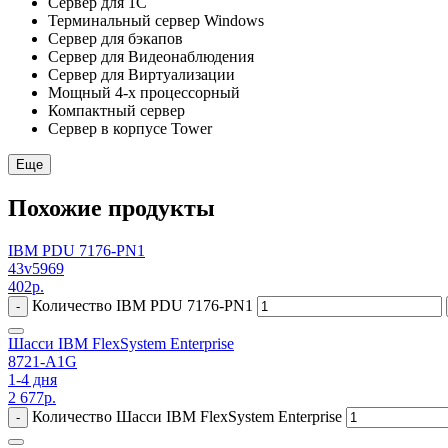
Сервер для 1С
Терминальный сервер Windows
Сервер для бэкапов
Сервер для Видеонаблюдения
Сервер для Виртуализации
Мощный 4-х процессорный
Компактный сервер
Сервер в корпусе Tower
Еще
Похожие продукты
IBM PDU 7176-PN1
43v5969
402
р.
Количество IBM PDU 7176-PN1
-
Шасси IBM FlexSystem Enterprise
8721-A1G
1-4 дня
2 677
р.
Количество Шасси IBM FlexSystem Enterprise
-