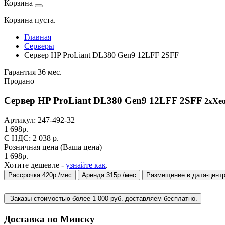
Корзина
Корзина пуста.
Главная
Серверы
Сервер HP ProLiant DL380 Gen9 12LFF 2SFF
Гарантия 36 мес.
Продано
Сервер HP ProLiant DL380 Gen9 12LFF 2SFF
2xXeo
Артикул:
247-492-32
1 698
р.
C НДС: 2 038
р.
Розничная цена
(Ваша цена)
1 698
р.
Хотите дешевле -
узнайте как
.
Рассрочка 420р./мес
Аренда 315р./мес
Размещение в дата-цент
Заказы стоимостью более 1 000 руб. доставляем бесплатно.
Доставка по Минску