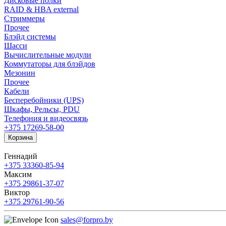
Дисковые полки
RAID & HBA external
Стриммеры
Прочее
Блэйд системы
Шасси
Вычислительные модули
Коммутаторы для блэйдов
Мезонин
Прочее
Кабели
Бесперебойники (UPS)
Шкафы, Рельсы, PDU
Телефония и видеосвязь
+375 17
269-58-00
Корзина
Геннадий
+375 33
360-85-94
Максим
+375 29
861-37-07
Виктор
+375 29
761-90-56
sales@forpro.by