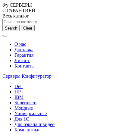
б/у СЕРВЕРЫ
С ГАРАНТИЕЙ
Весь каталог
Search
Clear
О нас
Доставка
Гарантия
Лизинг
Контакты
Серверы
Конфигуратор
Dell
HP
IBM
Supermicro
Мощные
Универсальные
Для 1С
Для бэкапа и видео
Компактные