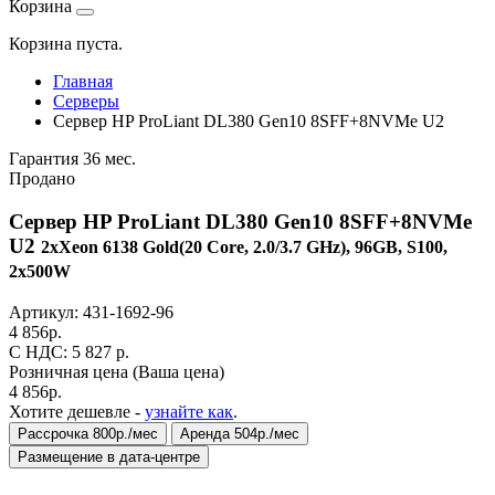
Корзина
Корзина пуста.
Главная
Серверы
Сервер HP ProLiant DL380 Gen10 8SFF+8NVMe U2
Гарантия 36 мес.
Продано
Сервер HP ProLiant DL380 Gen10 8SFF+8NVMe
U2
2xXeon 6138 Gold(20 Core, 2.0/3.7 GHz), 96GB, S100,
2x500W
Артикул:
431-1692-96
4 856
р.
C НДС: 5 827
р.
Розничная цена
(Ваша цена)
4 856
р.
Хотите дешевле -
узнайте как
.
Рассрочка 800р./мес
Аренда 504р./мес
Размещение в дата-центре