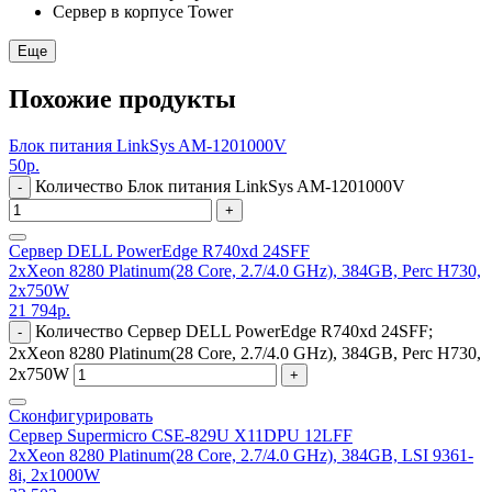
Сервер в корпусе Tower
Еще
Похожие продукты
Блок питания LinkSys AM-1201000V
50
р.
Количество Блок питания LinkSys AM-1201000V
-
+
Сервер DELL PowerEdge R740xd 24SFF
2xXeon 8280 Platinum(28 Core, 2.7/4.0 GHz), 384GB, Perc H730,
2x750W
21 794
р.
Количество Сервер DELL PowerEdge R740xd 24SFF;
-
2xXeon 8280 Platinum(28 Core, 2.7/4.0 GHz), 384GB, Perc H730,
2x750W
+
Сконфигурировать
Сервер Supermicro CSE-829U X11DPU 12LFF
2xXeon 8280 Platinum(28 Core, 2.7/4.0 GHz), 384GB, LSI 9361-
8i, 2x1000W