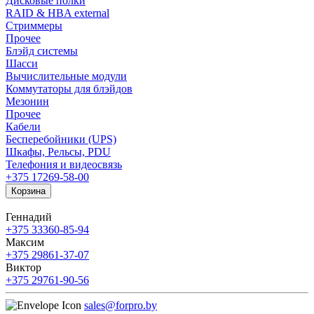
Дисковые полки
RAID & HBA external
Стриммеры
Прочее
Блэйд системы
Шасси
Вычислительные модули
Коммутаторы для блэйдов
Мезонин
Прочее
Кабели
Бесперебойники (UPS)
Шкафы, Рельсы, PDU
Телефония и видеосвязь
+375 17
269-58-00
Корзина
Геннадий
+375 33
360-85-94
Максим
+375 29
861-37-07
Виктор
+375 29
761-90-56
sales@forpro.by