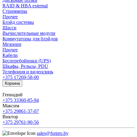
Дисковые полки
RAID & HBA external
Стриммеры
Прочее
Блэйд системы
Шасси
Вычислительные модули
Коммутаторы для блэйдов
Мезонин
Прочее
Кабели
Бесперебойники (UPS)
Шкафы, Рельсы, PDU
Телефония и видеосвязь
+375 17
269-58-00
Корзина
Геннадий
+375 33
360-85-94
Максим
+375 29
861-37-07
Виктор
+375 29
761-90-56
sales@forpro.by