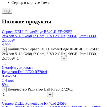
Сервер в корпусе Tower
Еще
Похожие продукты
Сервер DELL PowerEdge R640 4LFF+2SFF
2xXeon 5118 Gold(12 Core, 2.3/3.2 GHz), 96GB, Perc H330,
2x750W
4 909
р.
Количество Сервер DELL PowerEdge R640 4LFF+2SFF;
-
2xXeon 5118 Gold(12 Core, 2.3/3.2 GHz), 96GB, Perc H330,
2x750W
+
Сконфигурировать
Радиатор Dell R720 R720xd
05JW7M
1-4 дня
89
р.
Количество Радиатор Dell R720 R720xd
-
+
Сервер DELL PowerEdge R740xd 24SFF