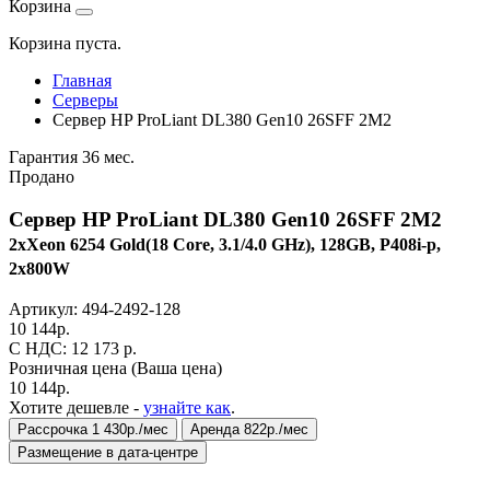
Корзина
Корзина пуста.
Главная
Серверы
Сервер HP ProLiant DL380 Gen10 26SFF 2M2
Гарантия 36 мес.
Продано
Сервер HP ProLiant DL380 Gen10 26SFF 2M2
2xXeon 6254 Gold(18 Core, 3.1/4.0 GHz), 128GB, P408i-p,
2x800W
Артикул:
494-2492-128
10 144
р.
C НДС: 12 173
р.
Розничная цена
(Ваша цена)
10 144
р.
Хотите дешевле -
узнайте как
.
Рассрочка 1 430р./мес
Аренда 822р./мес
Размещение в дата-центре