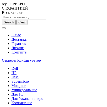
б/у СЕРВЕРЫ
С ГАРАНТИЕЙ
Весь каталог
Search
Clear
О нас
Доставка
Гарантия
Лизинг
Контакты
Серверы
Конфигуратор
Dell
HP
IBM
Supermicro
Мощные
Универсальные
Для 1С
Для бэкапа и видео
Компактные