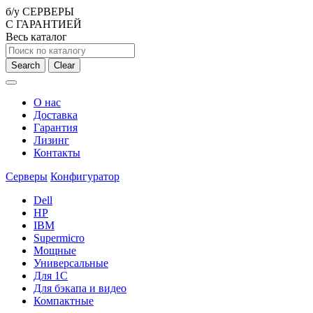
б/у СЕРВЕРЫ
С ГАРАНТИЕЙ
Весь каталог
Search
Clear
О нас
Доставка
Гарантия
Лизинг
Контакты
Серверы
Конфигуратор
Dell
HP
IBM
Supermicro
Мощные
Универсальные
Для 1С
Для бэкапа и видео
Компактные