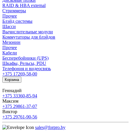
Дисковые полки
RAID & HBA external
Стриммеры
Прочее
Блэйд системы
Шасси
Вычислительные модули
Коммутаторы для блэйдов
Мезонин
Прочее
Кабели
Бесперебойники (UPS)
Шкафы, Рельсы, PDU
Телефония и видеосвязь
+375 17
269-58-00
Корзина
Геннадий
+375 33
360-85-94
Максим
+375 29
861-37-07
Виктор
+375 29
761-90-56
sales@forpro.by