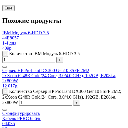
Еще
Похожие продукты
IBM Модуль 6-HDD 3.5
44E8057
1-4 дня
409
р.
Количество IBM Модуль 6-HDD 3.5
-
+
Сервер HP ProLiant DX360 Gen10 8SFF 2M2
2xXeon 6248R Gold(24 Core, 3.0/4.0 GHz), 192GB, E208i-a,
2x800W
12 017
р.
Количество Сервер HP ProLiant DX360 Gen10 8SFF 2M2;
-
2xXeon 6248R Gold(24 Core, 3.0/4.0 GHz), 192GB, E208i-a,
2x800W
+
Сконфигурировать
Кабель PERC 6i 6/ir
0tk035