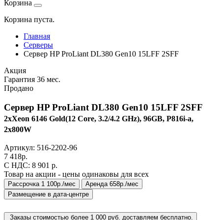
Корзина
Корзина пуста.
Главная
Серверы
Сервер HP ProLiant DL380 Gen10 15LFF 2SFF
Акция
Гарантия 36 мес.
Продано
Сервер HP ProLiant DL380 Gen10 15LFF 2SFF
2xXeon 6146 Gold(12 Core, 3.2/4.2 GHz), 96GB, P816i-a,
2x800W
Артикул:
516-2202-96
7 418
р.
C НДС: 8 901
р.
Товар на акции - цены одинаковы для всех
Рассрочка 1 100р./мес
Аренда 658р./мес
Размещение в дата-центре
Заказы стоимостью более 1 000 руб. доставляем бесплатно.