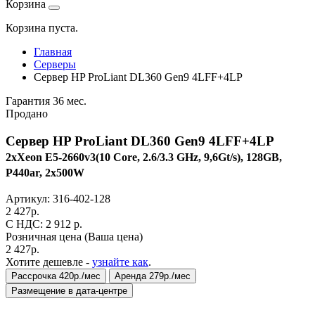
Корзина
Корзина пуста.
Главная
Серверы
Сервер HP ProLiant DL360 Gen9 4LFF+4LP
Гарантия 36 мес.
Продано
Сервер HP ProLiant DL360 Gen9 4LFF+4LP
2xXeon E5-2660v3(10 Core, 2.6/3.3 GHz, 9,6Gt/s), 128GB,
P440ar, 2x500W
Артикул:
316-402-128
2 427
р.
C НДС: 2 912
р.
Розничная цена
(Ваша цена)
2 427
р.
Хотите дешевле -
узнайте как
.
Рассрочка 420р./мес
Аренда 279р./мес
Размещение в дата-центре