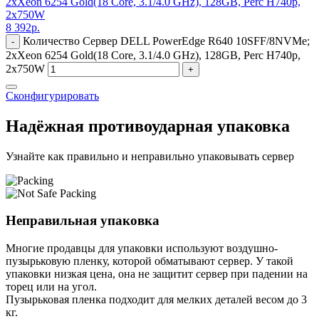
2xXeon 6254 Gold(18 Core, 3.1/4.0 GHz), 128GB, Perc H740p,
2x750W
8 392
р.
Количество Сервер DELL PowerEdge R640 10SFF/8NVMe;
-
2xXeon 6254 Gold(18 Core, 3.1/4.0 GHz), 128GB, Perc H740p,
2x750W
+
Сконфигурировать
Надёжная противоударная упаковка
Узнайте как правильно и неправильно упаковывать сервер
Неправильная упаковка
Многие продавцы для упаковки используют воздушно-
пузырьковую пленку, которой обматывают сервер. У такой
упаковки низкая цена, она не защитит сервер при падении на
торец или на угол.
Пузырьковая пленка подходит для мелких деталей весом до 3
кг.