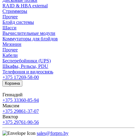
Дисковые полки
RAID & HBA external
Стриммеры
Прочее
Блэйд системы
Шасси
Вычислительные модули
Коммутаторы для блэйдов
Мезонин
Прочее
Кабели
Бесперебойники (UPS)
Шкафы, Рельсы, PDU
Телефония и видеосвязь
+375 17
269-58-00
Корзина
Геннадий
+375 33
360-85-94
Максим
+375 29
861-37-07
Виктор
+375 29
761-90-56
sales@forpro.by