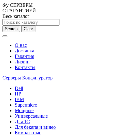
б/у СЕРВЕРЫ
С ГАРАНТИЕЙ
Весь каталог
Search
Clear
О нас
Доставка
Гарантия
Лизинг
Контакты
Серверы
Конфигуратор
Dell
HP
IBM
Supermicro
Мощные
Универсальные
Для 1С
Для бэкапа и видео
Компактные