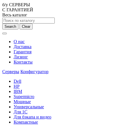
б/у СЕРВЕРЫ
С ГАРАНТИЕЙ
Весь каталог
Search
Clear
О нас
Доставка
Гарантия
Лизинг
Контакты
Серверы
Конфигуратор
Dell
HP
IBM
Supermicro
Мощные
Универсальные
Для 1С
Для бэкапа и видео
Компактные