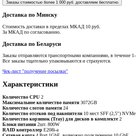
Заказы стоимостью более 1 000 руб. доставляем бесплатно.
Доставка по Минску
Стоимость доставки в пределах МКАД 10 руб.
За МКАД по согласованию.
Доставка по Беларуси
Заказы отправляются транспортными компаниями, в течение 1-
Все заказы тщательно упаковываются и страхуются.
Чек-лист "получение посылки"
Характеристики
Количество CPU
2
Максимальное количество памяти
3072GB
Количество слотов памяти
24
Количество отсеков под накопители
10 мест SFF (2,5") NVM
Количество корзинок (Tray) для дисков в комплекте
2
Блоки питания
2шт. 800W
RAID контроллер
E208i-a
Сетевая карта
4 Port 1GbE, возможно подключение 10 GbE