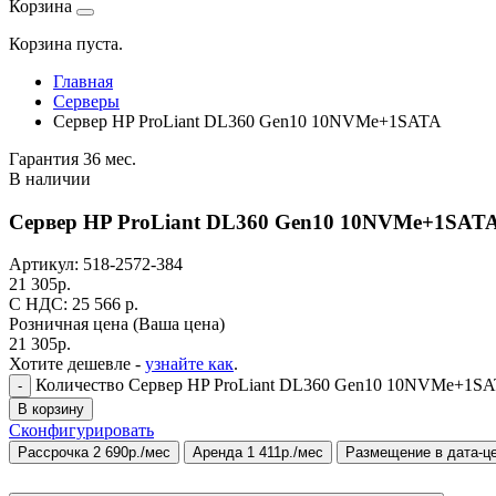
Корзина
Корзина пуста.
Главная
Серверы
Сервер HP ProLiant DL360 Gen10 10NVMe+1SATA
Гарантия 36 мес.
В наличии
Сервер HP ProLiant DL360 Gen10 10NVMe+1SAT
Артикул:
518-2572-384
21 305
р.
C НДС: 25 566
р.
Розничная цена
(Ваша цена)
21 305
р.
Хотите дешевле -
узнайте как
.
Количество Сервер HP ProLiant DL360 Gen10 10NVMe+1SATA;
-
В корзину
Сконфигурировать
Рассрочка 2 690р./мес
Аренда 1 411р./мес
Размещение в дата-ц