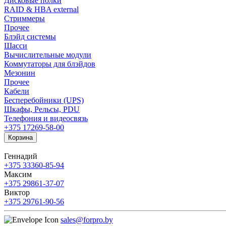
Дисковые полки
RAID & HBA external
Стриммеры
Прочее
Блэйд системы
Шасси
Вычислительные модули
Коммутаторы для блэйдов
Мезонин
Прочее
Кабели
Бесперебойники (UPS)
Шкафы, Рельсы, PDU
Телефония и видеосвязь
+375 17
269-58-00
Корзина
Геннадий
+375 33
360-85-94
Максим
+375 29
861-37-07
Виктор
+375 29
761-90-56
sales@forpro.by