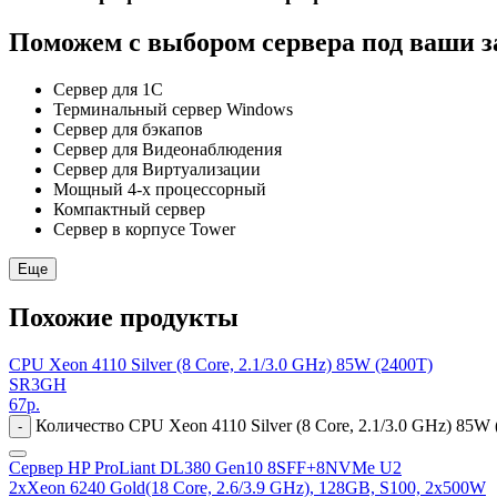
Поможем с выбором сервера под ваши з
Сервер для 1С
Терминальный сервер Windows
Сервер для бэкапов
Сервер для Видеонаблюдения
Сервер для Виртуализации
Мощный 4-х процессорный
Компактный сервер
Сервер в корпусе Tower
Еще
Похожие продукты
CPU Xeon 4110 Silver (8 Core, 2.1/3.0 GHz) 85W (2400T)
SR3GH
67
р.
Количество CPU Xeon 4110 Silver (8 Core, 2.1/3.0 GHz) 85W 
-
Сервер HP ProLiant DL380 Gen10 8SFF+8NVMe U2
2xXeon 6240 Gold(18 Core, 2.6/3.9 GHz), 128GB, S100, 2x500W