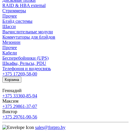
Дисковые полки
RAID & HBA external
Стриммеры
Прочее
Блэйд системы
Шасси
Вычислительные модули
Коммутаторы для блэйдов
Мезонин
Прочее
Кабели
Бесперебойники (UPS)
Шкафы, Рельсы, PDU
Телефония и видеосвязь
+375 17
269-58-00
Корзина
Геннадий
+375 33
360-85-94
Максим
+375 29
861-37-07
Виктор
+375 29
761-90-56
sales@forpro.by