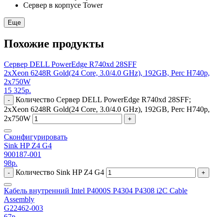
Сервер в корпусе Tower
Еще
Похожие продукты
Сервер DELL PowerEdge R740xd 28SFF
2xXeon 6248R Gold(24 Core, 3.0/4.0 GHz), 192GB, Perc H740p,
2x750W
15 325
р.
Количество Сервер DELL PowerEdge R740xd 28SFF;
-
2xXeon 6248R Gold(24 Core, 3.0/4.0 GHz), 192GB, Perc H740p,
2x750W
+
Сконфигурировать
Sink HP Z4 G4
900187-001
98
р.
Количество Sink HP Z4 G4
-
+
Кабель внутренний Intel P4000S P4304 P4308 i2C Cable
Assembly
G22462-003
67
р.