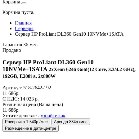
Корзина
Корзина пуста.
Главная
Серверы
Сервер HP ProLiant DL360 Gen10 10NVMe+1SATA
Гарантия 36 мес.
Продано
Сервер HP ProLiant DL360 Gen10
10NVMe+1SATA
2xXeon 6246 Gold(12 Core, 3.3/4.2 GHz),
192GB, E208i-a, 2x800W
Артикул:
518-2642-192
11 686
р.
C НДС: 14 023
р.
Розничная цена
(Ваша цена)
11 686
р.
Хотите дешевле -
узнайте как
.
Рассрочка 1 540р./мес
Аренда 834р./мес
Размещение в дата-центре