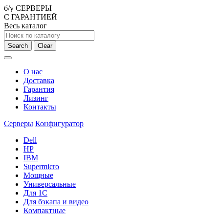
б/у СЕРВЕРЫ
С ГАРАНТИЕЙ
Весь каталог
Search
Clear
О нас
Доставка
Гарантия
Лизинг
Контакты
Серверы
Конфигуратор
Dell
HP
IBM
Supermicro
Мощные
Универсальные
Для 1С
Для бэкапа и видео
Компактные