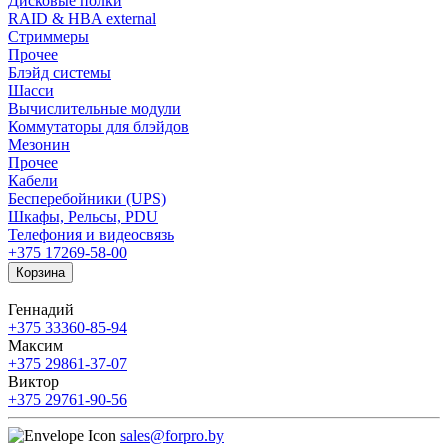
Дисковые полки
RAID & HBA external
Стриммеры
Прочее
Блэйд системы
Шасси
Вычислительные модули
Коммутаторы для блэйдов
Мезонин
Прочее
Кабели
Бесперебойники (UPS)
Шкафы, Рельсы, PDU
Телефония и видеосвязь
+375 17
269-58-00
Корзина
Геннадий
+375 33
360-85-94
Максим
+375 29
861-37-07
Виктор
+375 29
761-90-56
sales@forpro.by