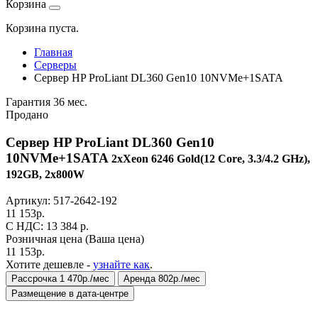
Корзина
Корзина пуста.
Главная
Серверы
Сервер HP ProLiant DL360 Gen10 10NVMe+1SATA
Гарантия 36 мес.
Продано
Сервер HP ProLiant DL360 Gen10
10NVMe+1SATA
2xXeon 6246 Gold(12 Core, 3.3/4.2 GHz),
192GB, 2x800W
Артикул:
517-2642-192
11 153
р.
C НДС: 13 384
р.
Розничная цена
(Ваша цена)
11 153
р.
Хотите дешевле -
узнайте как
.
Рассрочка 1 470р./мес
Аренда 802р./мес
Размещение в дата-центре