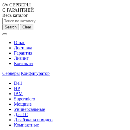
б/у СЕРВЕРЫ
С ГАРАНТИЕЙ
Весь каталог
Search
Clear
О нас
Доставка
Гарантия
Лизинг
Контакты
Серверы
Конфигуратор
Dell
HP
IBM
Supermicro
Мощные
Универсальные
Для 1С
Для бэкапа и видео
Компактные