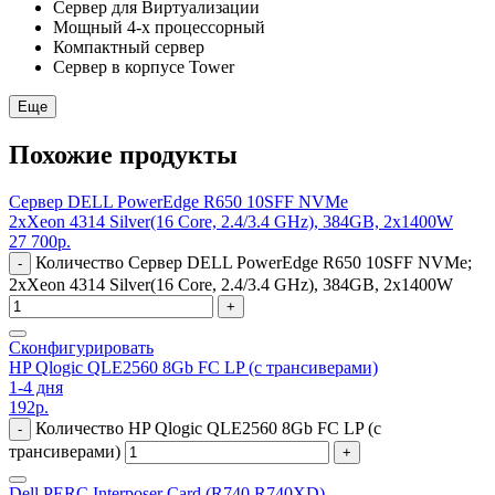
Сервер для Виртуализации
Мощный 4-х процессорный
Компактный сервер
Сервер в корпусе Tower
Еще
Похожие продукты
Сервер DELL PowerEdge R650 10SFF NVMe
2xXeon 4314 Silver(16 Core, 2.4/3.4 GHz), 384GB, 2x1400W
27 700
р.
Количество Сервер DELL PowerEdge R650 10SFF NVMe;
-
2xXeon 4314 Silver(16 Core, 2.4/3.4 GHz), 384GB, 2x1400W
+
Сконфигурировать
HP Qlogic QLE2560 8Gb FC LP (с трансиверами)
1-4 дня
192
р.
Количество HP Qlogic QLE2560 8Gb FC LP (с
-
трансиверами)
+
Dell PERC Interposer Card (R740 R740XD)