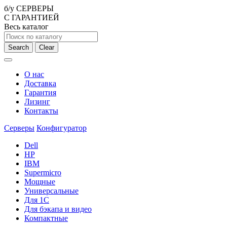
б/у СЕРВЕРЫ
С ГАРАНТИЕЙ
Весь каталог
Search
Clear
О нас
Доставка
Гарантия
Лизинг
Контакты
Серверы
Конфигуратор
Dell
HP
IBM
Supermicro
Мощные
Универсальные
Для 1С
Для бэкапа и видео
Компактные