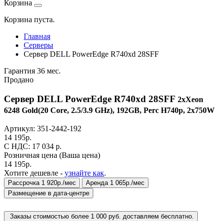
Корзина
Корзина пуста.
Главная
Серверы
Сервер DELL PowerEdge R740xd 28SFF
Гарантия 36 мес.
Продано
Сервер DELL PowerEdge R740xd 28SFF
2xXeon
6248 Gold(20 Core, 2.5/3.9 GHz), 192GB, Perc H740p, 2x750W
Артикул:
351-2442-192
14 195
р.
C НДС: 17 034
р.
Розничная цена
(Ваша цена)
14 195
р.
Хотите дешевле -
узнайте как
.
Рассрочка 1 920р./мес
Аренда 1 065р./мес
Размещение в дата-центре
Заказы стоимостью более 1 000 руб. доставляем бесплатно.