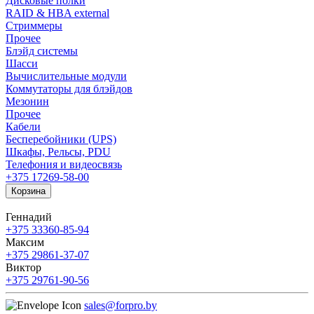
Дисковые полки
RAID & HBA external
Стриммеры
Прочее
Блэйд системы
Шасси
Вычислительные модули
Коммутаторы для блэйдов
Мезонин
Прочее
Кабели
Бесперебойники (UPS)
Шкафы, Рельсы, PDU
Телефония и видеосвязь
+375 17
269-58-00
Корзина
Геннадий
+375 33
360-85-94
Максим
+375 29
861-37-07
Виктор
+375 29
761-90-56
sales@forpro.by