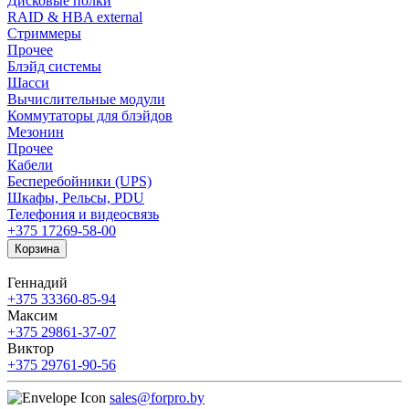
Дисковые полки
RAID & HBA external
Стриммеры
Прочее
Блэйд системы
Шасси
Вычислительные модули
Коммутаторы для блэйдов
Мезонин
Прочее
Кабели
Бесперебойники (UPS)
Шкафы, Рельсы, PDU
Телефония и видеосвязь
+375 17
269-58-00
Корзина
Геннадий
+375 33
360-85-94
Максим
+375 29
861-37-07
Виктор
+375 29
761-90-56
sales@forpro.by