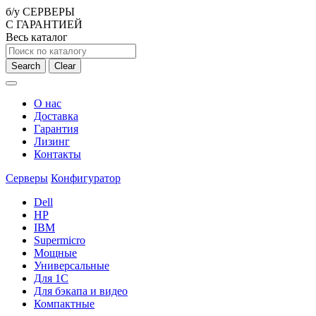
б/у СЕРВЕРЫ
С ГАРАНТИЕЙ
Весь каталог
Search
Clear
О нас
Доставка
Гарантия
Лизинг
Контакты
Серверы
Конфигуратор
Dell
HP
IBM
Supermicro
Мощные
Универсальные
Для 1С
Для бэкапа и видео
Компактные