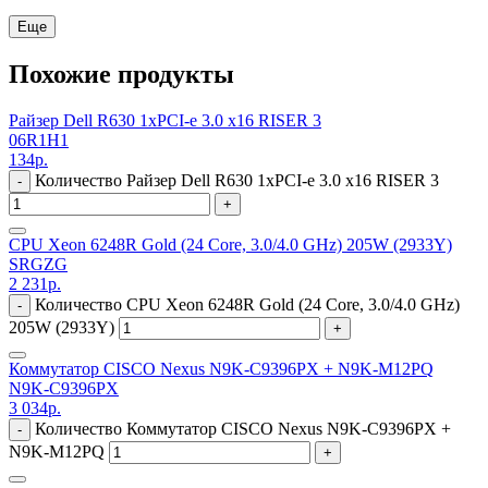
Еще
Похожие продукты
Райзер Dell R630 1xPCI-e 3.0 x16 RISER 3
06R1H1
134
р.
Количество Райзер Dell R630 1xPCI-e 3.0 x16 RISER 3
-
+
CPU Xeon 6248R Gold (24 Core, 3.0/4.0 GHz) 205W (2933Y)
SRGZG
2 231
р.
Количество CPU Xeon 6248R Gold (24 Core, 3.0/4.0 GHz)
-
205W (2933Y)
+
Коммутатор CISCO Nexus N9K-C9396PX + N9K-M12PQ
N9K-C9396PX
3 034
р.
Количество Коммутатор CISCO Nexus N9K-C9396PX +
-
N9K-M12PQ
+