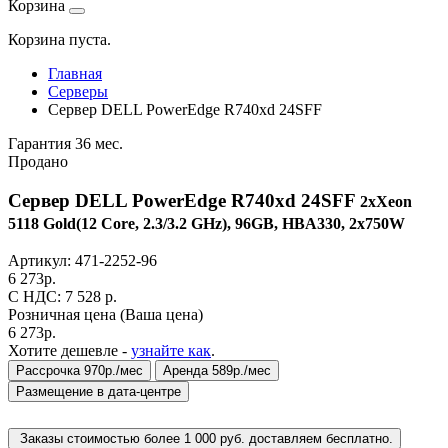
Корзина
Корзина пуста.
Главная
Серверы
Сервер DELL PowerEdge R740xd 24SFF
Гарантия 36 мес.
Продано
Сервер DELL PowerEdge R740xd 24SFF
2xXeon
5118 Gold(12 Core, 2.3/3.2 GHz), 96GB, HBA330, 2x750W
Артикул:
471-2252-96
6 273
р.
C НДС: 7 528
р.
Розничная цена
(Ваша цена)
6 273
р.
Хотите дешевле -
узнайте как
.
Рассрочка 970р./мес
Аренда 589р./мес
Размещение в дата-центре
Заказы стоимостью более 1 000 руб. доставляем бесплатно.