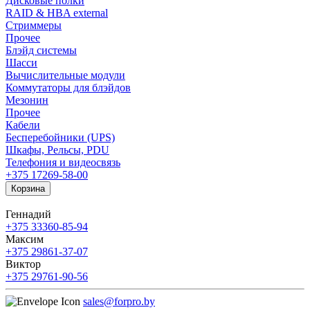
Дисковые полки
RAID & HBA external
Стриммеры
Прочее
Блэйд системы
Шасси
Вычислительные модули
Коммутаторы для блэйдов
Мезонин
Прочее
Кабели
Бесперебойники (UPS)
Шкафы, Рельсы, PDU
Телефония и видеосвязь
+375 17
269-58-00
Корзина
Геннадий
+375 33
360-85-94
Максим
+375 29
861-37-07
Виктор
+375 29
761-90-56
sales@forpro.by