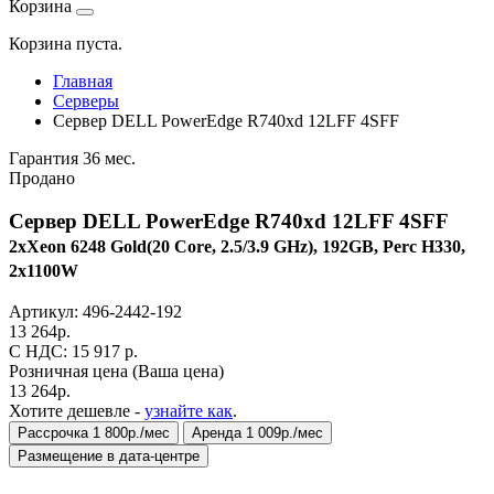
Корзина
Корзина пуста.
Главная
Серверы
Сервер DELL PowerEdge R740xd 12LFF 4SFF
Гарантия 36 мес.
Продано
Сервер DELL PowerEdge R740xd 12LFF 4SFF
2xXeon 6248 Gold(20 Core, 2.5/3.9 GHz), 192GB, Perc H330,
2x1100W
Артикул:
496-2442-192
13 264
р.
C НДС: 15 917
р.
Розничная цена
(Ваша цена)
13 264
р.
Хотите дешевле -
узнайте как
.
Рассрочка 1 800р./мес
Аренда 1 009р./мес
Размещение в дата-центре