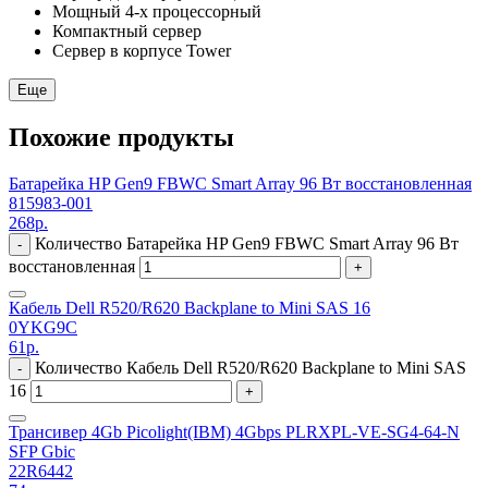
Мощный 4-х процессорный
Компактный сервер
Сервер в корпусе Tower
Еще
Похожие продукты
Батарейка HP Gen9 FBWC Smart Array 96 Вт восстановленная
815983-001
268
р.
Количество Батарейка HP Gen9 FBWC Smart Array 96 Вт
-
восстановленная
+
Кабель Dell R520/R620 Backplane to Mini SAS 16
0YKG9C
61
р.
Количество Кабель Dell R520/R620 Backplane to Mini SAS
-
16
+
Трансивер 4Gb Picolight(IBM) 4Gbps PLRXPL-VE-SG4-64-N
SFP Gbic
22R6442