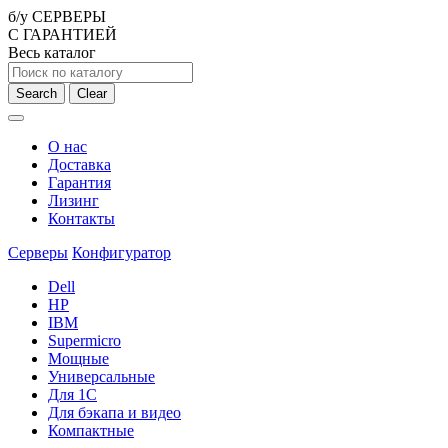
б/у СЕРВЕРЫ
С ГАРАНТИЕЙ
Весь каталог
Search
Clear
О нас
Доставка
Гарантия
Лизинг
Контакты
Серверы
Конфигуратор
Dell
HP
IBM
Supermicro
Мощные
Универсальные
Для 1С
Для бэкапа и видео
Компактные