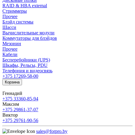
Дисковые полки
RAID & HBA external
Стриммеры
Прочее
Блэйд системы
Шасси
Вычислительные модули
Коммутаторы для блэйдов
Мезонин
Прочее
Кабели
Бесперебойники (UPS)
Шкафы, Рельсы, PDU
Телефония и видеосвязь
+375 17
269-58-00
Корзина
Геннадий
+375 33
360-85-94
Максим
+375 29
861-37-07
Виктор
+375 29
761-90-56
sales@forpro.by