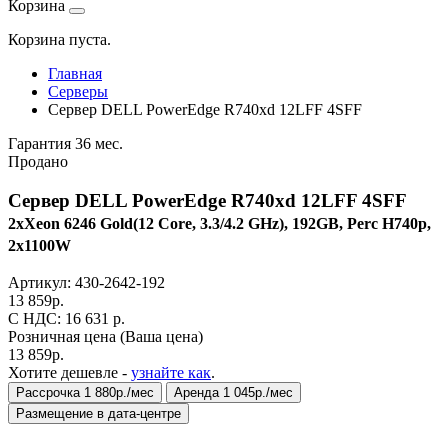
Корзина
Корзина пуста.
Главная
Серверы
Сервер DELL PowerEdge R740xd 12LFF 4SFF
Гарантия 36 мес.
Продано
Сервер DELL PowerEdge R740xd 12LFF 4SFF
2xXeon 6246 Gold(12 Core, 3.3/4.2 GHz), 192GB, Perc H740p,
2x1100W
Артикул:
430-2642-192
13 859
р.
C НДС: 16 631
р.
Розничная цена
(Ваша цена)
13 859
р.
Хотите дешевле -
узнайте как
.
Рассрочка 1 880р./мес
Аренда 1 045р./мес
Размещение в дата-центре