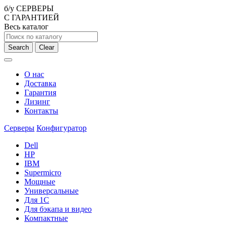
б/у СЕРВЕРЫ
С ГАРАНТИЕЙ
Весь каталог
Search
Clear
О нас
Доставка
Гарантия
Лизинг
Контакты
Серверы
Конфигуратор
Dell
HP
IBM
Supermicro
Мощные
Универсальные
Для 1С
Для бэкапа и видео
Компактные