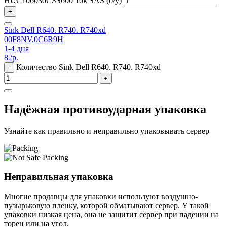
HUC106030CSS600 10k SAS (б/у)
+
Sink Dell R640. R740. R740xd
00F8NV,0C6R9H
1-4 дня
82
р.
Количество Sink Dell R640. R740. R740xd
-
+
Надёжная противоударная упаковка
Узнайте как правильно и неправильно упаковывать сервер
Неправильная упаковка
Многие продавцы для упаковки используют воздушно-
пузырьковую пленку, которой обматывают сервер. У такой
упаковки низкая цена, она не защитит сервер при падении на
торец или на угол.