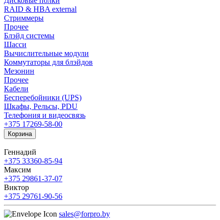
Дисковые полки
RAID & HBA external
Стриммеры
Прочее
Блэйд системы
Шасси
Вычислительные модули
Коммутаторы для блэйдов
Мезонин
Прочее
Кабели
Бесперебойники (UPS)
Шкафы, Рельсы, PDU
Телефония и видеосвязь
+375 17
269-58-00
Корзина
Геннадий
+375 33
360-85-94
Максим
+375 29
861-37-07
Виктор
+375 29
761-90-56
sales@forpro.by