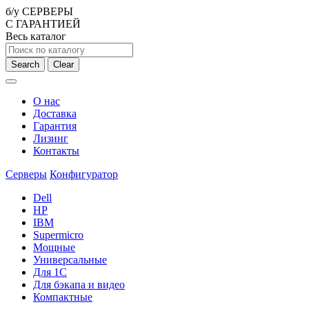
б/у СЕРВЕРЫ
С ГАРАНТИЕЙ
Весь каталог
Search
Clear
О нас
Доставка
Гарантия
Лизинг
Контакты
Серверы
Конфигуратор
Dell
HP
IBM
Supermicro
Мощные
Универсальные
Для 1С
Для бэкапа и видео
Компактные