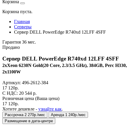
Корзина
Корзина пуста.
Главная
Серверы
Сервер DELL PowerEdge R740xd 12LFF 4SFF
Гарантия 36 мес.
Продано
Сервер DELL PowerEdge R740xd 12LFF 4SFF
2xXeon 6230N Gold(20 Core, 2.3/3.5 GHz), 384GB, Perc H330,
2x1100W
Артикул:
496-2612-384
17 120
р.
C НДС: 20 544
р.
Розничная цена
(Ваша цена)
17 120
р.
Хотите дешевле -
узнайте как
.
Рассрочка 2 270р./мес
Аренда 1 240р./мес
Размещение в дата-центре