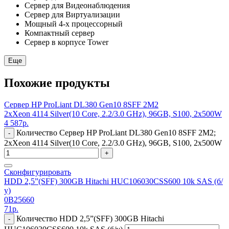
Сервер для Видеонаблюдения
Сервер для Виртуализации
Мощный 4-х процессорный
Компактный сервер
Сервер в корпусе Tower
Еще
Похожие продукты
Сервер HP ProLiant DL380 Gen10 8SFF 2M2
2xXeon 4114 Silver(10 Core, 2.2/3.0 GHz), 96GB, S100, 2x500W
4 587
р.
Количество Сервер HP ProLiant DL380 Gen10 8SFF 2M2;
-
2xXeon 4114 Silver(10 Core, 2.2/3.0 GHz), 96GB, S100, 2x500W
+
Сконфигурировать
HDD 2,5”(SFF) 300GB Hitachi HUC106030CSS600 10k SAS (б/
у)
0B25660
71
р.
Количество HDD 2,5”(SFF) 300GB Hitachi
-