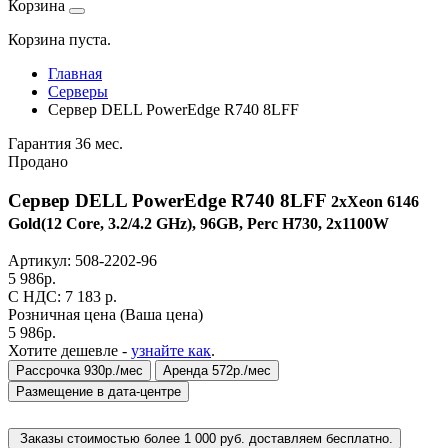
Корзина
Корзина пуста.
Главная
Серверы
Сервер DELL PowerEdge R740 8LFF
Гарантия 36 мес.
Продано
Сервер DELL PowerEdge R740 8LFF
2xXeon 6146
Gold(12 Core, 3.2/4.2 GHz), 96GB, Perc H730, 2x1100W
Артикул:
508-2202-96
5 986
р.
C НДС: 7 183
р.
Розничная цена
(Ваша цена)
5 986
р.
Хотите дешевле -
узнайте как
.
Рассрочка 930р./мес
Аренда 572р./мес
Размещение в дата-центре
Заказы стоимостью более 1 000 руб. доставляем бесплатно.