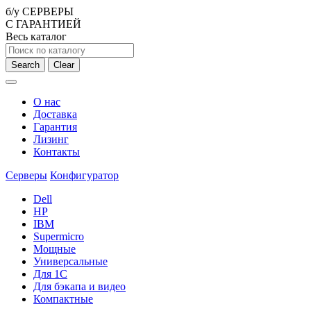
б/у СЕРВЕРЫ
С ГАРАНТИЕЙ
Весь каталог
Search
Clear
О нас
Доставка
Гарантия
Лизинг
Контакты
Серверы
Конфигуратор
Dell
HP
IBM
Supermicro
Мощные
Универсальные
Для 1С
Для бэкапа и видео
Компактные