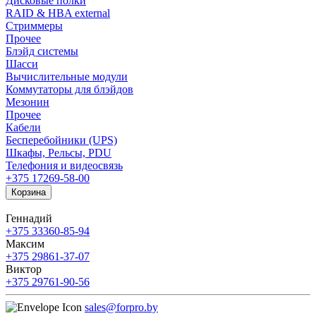
Дисковые полки
RAID & HBA external
Стриммеры
Прочее
Блэйд системы
Шасси
Вычислительные модули
Коммутаторы для блэйдов
Мезонин
Прочее
Кабели
Бесперебойники (UPS)
Шкафы, Рельсы, PDU
Телефония и видеосвязь
+375 17
269-58-00
Корзина
Геннадий
+375 33
360-85-94
Максим
+375 29
861-37-07
Виктор
+375 29
761-90-56
sales@forpro.by