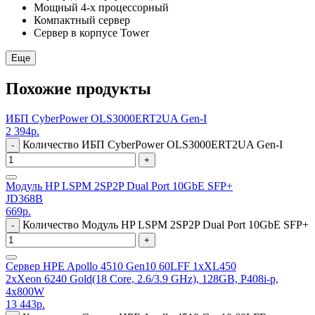
Мощный 4-х процессорный
Компактный сервер
Сервер в корпусе Tower
Еще
Похожие продукты
ИБП CyberPower OLS3000ERT2UA Gen-I
2 394
р.
Количество ИБП CyberPower OLS3000ERT2UA Gen-I
-
+
Модуль HP LSPM 2SP2P Dual Port 10GbE SFP+
JD368B
669
р.
Количество Модуль HP LSPM 2SP2P Dual Port 10GbE SFP+
-
+
Сервер HPE Apollo 4510 Gen10 60LFF 1xXL450
2xXeon 6240 Gold(18 Core, 2.6/3.9 GHz), 128GB, P408i-p,
4x800W
13 443
р.