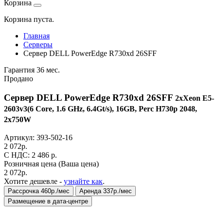
Корзина
Корзина пуста.
Главная
Серверы
Сервер DELL PowerEdge R730xd 26SFF
Гарантия 36 мес.
Продано
Сервер DELL PowerEdge R730xd 26SFF
2xXeon E5-
2603v3(6 Core, 1.6 GHz, 6.4Gt/s), 16GB, Perc H730p 2048,
2x750W
Артикул:
393-502-16
2 072
р.
C НДС: 2 486
р.
Розничная цена
(Ваша цена)
2 072
р.
Хотите дешевле -
узнайте как
.
Рассрочка 460р./мес
Аренда 337р./мес
Размещение в дата-центре