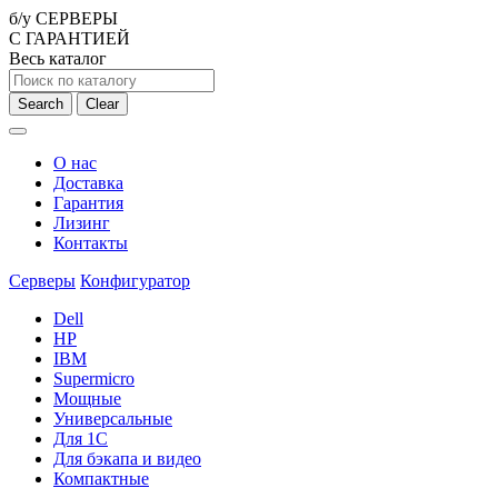
б/у СЕРВЕРЫ
С ГАРАНТИЕЙ
Весь каталог
Search
Clear
О нас
Доставка
Гарантия
Лизинг
Контакты
Серверы
Конфигуратор
Dell
HP
IBM
Supermicro
Мощные
Универсальные
Для 1С
Для бэкапа и видео
Компактные