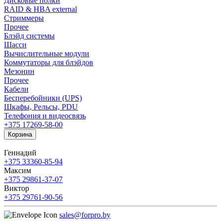
Дисковые полки
RAID & HBA external
Стриммеры
Прочее
Блэйд системы
Шасси
Вычислительные модули
Коммутаторы для блэйдов
Мезонин
Прочее
Кабели
Бесперебойники (UPS)
Шкафы, Рельсы, PDU
Телефония и видеосвязь
+375 17
269-58-00
Корзина
Геннадий
+375 33
360-85-94
Максим
+375 29
861-37-07
Виктор
+375 29
761-90-56
sales@forpro.by