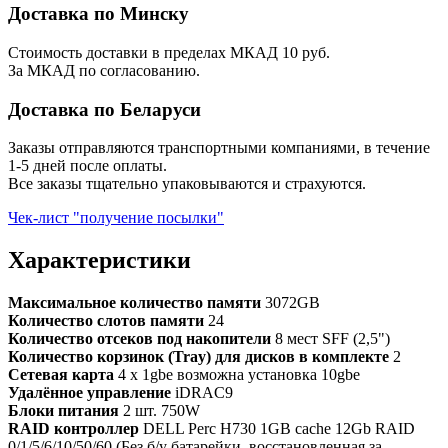
Доставка по Минску
Стоимость доставки в пределах МКАД 10 руб.
За МКАД по согласованию.
Доставка по Беларуси
Заказы отправляются транспортными компаниями, в течение
1-5 дней после оплаты.
Все заказы тщательно упаковываются и страхуются.
Чек-лист "получение посылки"
Характеристики
Максимальное количество памяти
3072GB
Количество слотов памяти
24
Количество отсеков под накопители
8 мест SFF (2,5")
Количество корзинок (Tray) для дисков в комплекте
2
Сетевая карта
4 x 1gbe возможна установка 10gbe
Удалённое управление
iDRAC9
Блоки питания
2 шт. 750W
RAID контроллер
DELL Perc H730 1GB cache 12Gb RAID
0/1/5/6/10/50/60 (Без б/у батарейки, восстановленная за