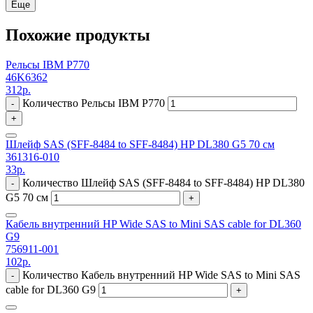
Еще
Похожие продукты
Рельсы IBM P770
46K6362
312
р.
Количество Рельсы IBM P770
-
+
Шлейф SAS (SFF-8484 to SFF-8484) HP DL380 G5 70 см
361316-010
33
р.
Количество Шлейф SAS (SFF-8484 to SFF-8484) HP DL380
-
G5 70 см
+
Кабель внутренний HP Wide SAS to Mini SAS cable for DL360
G9
756911-001
102
р.
Количество Кабель внутренний HP Wide SAS to Mini SAS
-
cable for DL360 G9
+