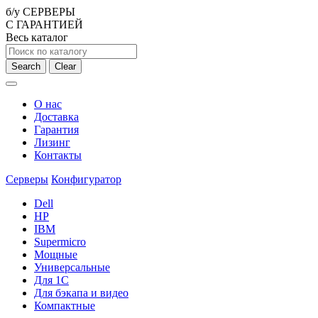
б/у СЕРВЕРЫ
С ГАРАНТИЕЙ
Весь каталог
Search
Clear
О нас
Доставка
Гарантия
Лизинг
Контакты
Серверы
Конфигуратор
Dell
HP
IBM
Supermicro
Мощные
Универсальные
Для 1С
Для бэкапа и видео
Компактные