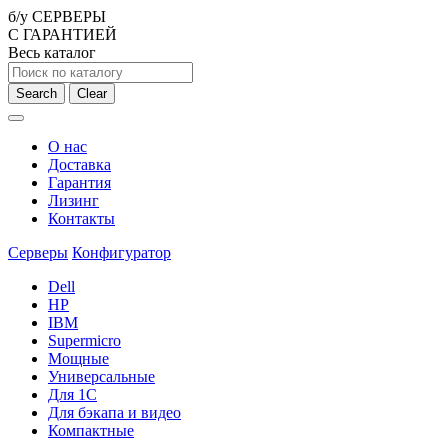
б/у СЕРВЕРЫ
С ГАРАНТИЕЙ
Весь каталог
Search
Clear
О нас
Доставка
Гарантия
Лизинг
Контакты
Серверы
Конфигуратор
Dell
HP
IBM
Supermicro
Мощные
Универсальные
Для 1С
Для бэкапа и видео
Компактные