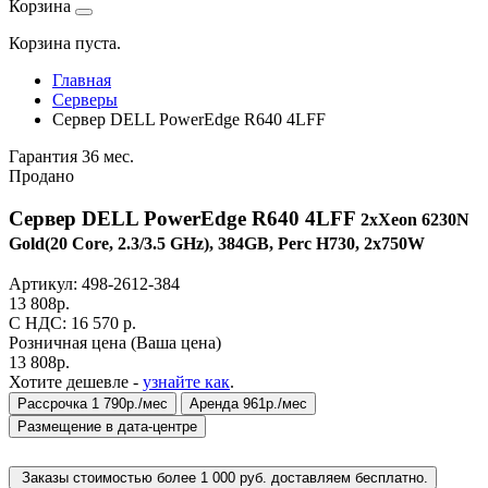
Корзина
Корзина пуста.
Главная
Серверы
Сервер DELL PowerEdge R640 4LFF
Гарантия 36 мес.
Продано
Сервер DELL PowerEdge R640 4LFF
2xXeon 6230N
Gold(20 Core, 2.3/3.5 GHz), 384GB, Perc H730, 2x750W
Артикул:
498-2612-384
13 808
р.
C НДС: 16 570
р.
Розничная цена
(Ваша цена)
13 808
р.
Хотите дешевле -
узнайте как
.
Рассрочка 1 790р./мес
Аренда 961р./мес
Размещение в дата-центре
Заказы стоимостью более 1 000 руб. доставляем бесплатно.