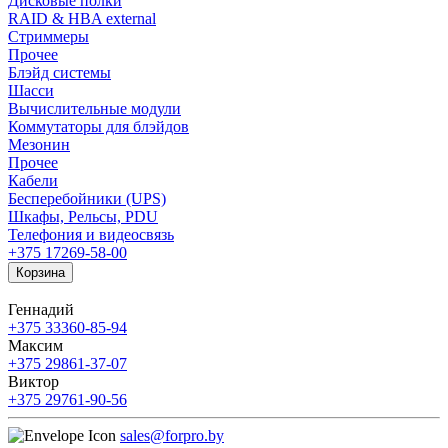
Дисковые полки
RAID & HBA external
Стриммеры
Прочее
Блэйд системы
Шасси
Вычислительные модули
Коммутаторы для блэйдов
Мезонин
Прочее
Кабели
Бесперебойники (UPS)
Шкафы, Рельсы, PDU
Телефония и видеосвязь
+375 17
269-58-00
Корзина
Геннадий
+375 33
360-85-94
Максим
+375 29
861-37-07
Виктор
+375 29
761-90-56
sales@forpro.by