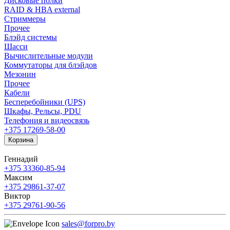
Дисковые полки
RAID & HBA external
Стриммеры
Прочее
Блэйд системы
Шасси
Вычислительные модули
Коммутаторы для блэйдов
Мезонин
Прочее
Кабели
Бесперебойники (UPS)
Шкафы, Рельсы, PDU
Телефония и видеосвязь
+375 17
269-58-00
Корзина
Геннадий
+375 33
360-85-94
Максим
+375 29
861-37-07
Виктор
+375 29
761-90-56
sales@forpro.by