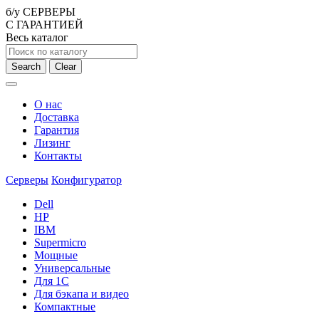
б/у СЕРВЕРЫ
С ГАРАНТИЕЙ
Весь каталог
Search
Clear
О нас
Доставка
Гарантия
Лизинг
Контакты
Серверы
Конфигуратор
Dell
HP
IBM
Supermicro
Мощные
Универсальные
Для 1С
Для бэкапа и видео
Компактные