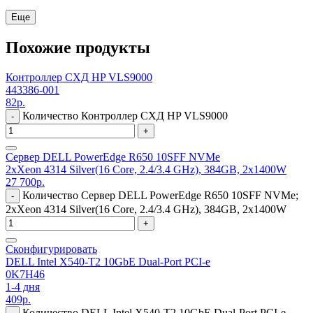
Еще
Похожие продукты
Контроллер СХД HP VLS9000
443386-001
82
р.
Количество Контроллер СХД HP VLS9000
-
+
Сервер DELL PowerEdge R650 10SFF NVMe
2xXeon 4314 Silver(16 Core, 2.4/3.4 GHz), 384GB, 2x1400W
27 700
р.
Количество Сервер DELL PowerEdge R650 10SFF NVMe;
-
2xXeon 4314 Silver(16 Core, 2.4/3.4 GHz), 384GB, 2x1400W
+
Сконфигурировать
DELL Intel X540-T2 10GbE Dual-Port PCI-e
0K7H46
1-4 дня
409
р.
Количество DELL Intel X540-T2 10GbE Dual-Port PCI-e