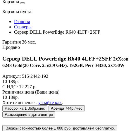
Корзина
Корзина пуста.
Главная
Серверы
Сервер DELL PowerEdge R640 4LFF+2SFF
Гарантия 36 мес.
Продано
Сервер DELL PowerEdge R640 4LFF+2SFF
2xXeon
6248 Gold(20 Core, 2.5/3.9 GHz), 192GB, Perc H330, 2x750W
Артикул:
515-2442-192
10 189
р.
C НДС: 12 227
р.
Розничная цена
(Ваша цена)
10 189
р.
Хотите дешевле -
узнайте как
.
Рассрочка 1 360р./мес
Аренда 744р./мес
Размещение в дата-центре
Заказы стоимостью более 1 000 руб. доставляем бесплатно.