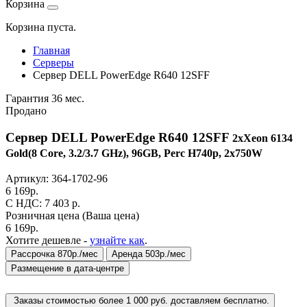
Корзина
Корзина пуста.
Главная
Серверы
Сервер DELL PowerEdge R640 12SFF
Гарантия 36 мес.
Продано
Сервер DELL PowerEdge R640 12SFF
2xXeon 6134
Gold(8 Core, 3.2/3.7 GHz), 96GB, Perc H740p, 2x750W
Артикул:
364-1702-96
6 169
р.
C НДС: 7 403
р.
Розничная цена
(Ваша цена)
6 169
р.
Хотите дешевле -
узнайте как
.
Рассрочка 870р./мес
Аренда 503р./мес
Размещение в дата-центре
Заказы стоимостью более 1 000 руб. доставляем бесплатно.