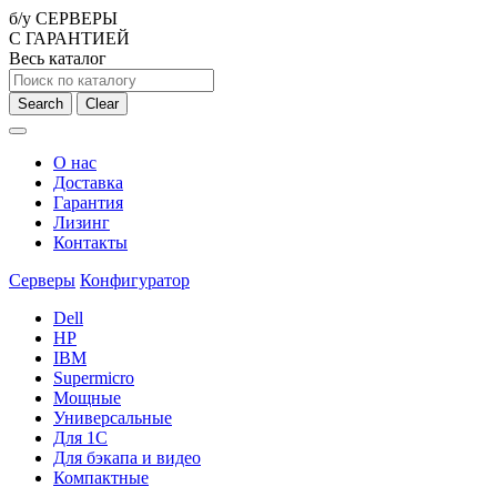
б/у СЕРВЕРЫ
С ГАРАНТИЕЙ
Весь каталог
Search
Clear
О нас
Доставка
Гарантия
Лизинг
Контакты
Серверы
Конфигуратор
Dell
HP
IBM
Supermicro
Мощные
Универсальные
Для 1С
Для бэкапа и видео
Компактные