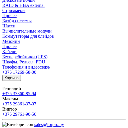
Дисковые полки
RAID & HBA external
Стриммеры
Прочее
Блэйд системы
Шасси
Вычислительные модули
Коммутаторы для блэйдов
Мезонин
Прочее
Кабели
Бесперебойники (UPS)
Шкафы, Рельсы, PDU
Телефония и видеосвязь
+375 17
269-58-00
Корзина
Геннадий
+375 33
360-85-94
Максим
+375 29
861-37-07
Виктор
+375 29
761-90-56
sales@forpro.by