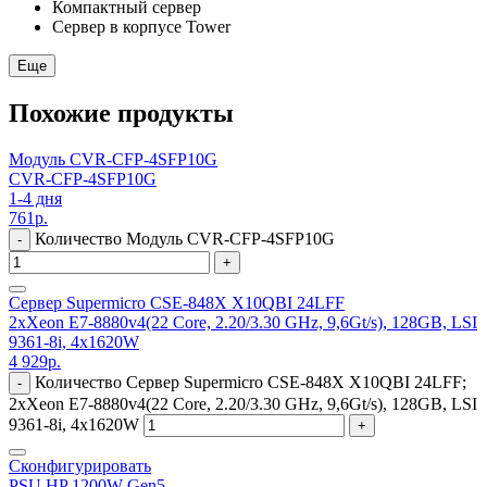
Компактный сервер
Сервер в корпусе Tower
Еще
Похожие продукты
Модуль CVR-CFP-4SFP10G
CVR-CFP-4SFP10G
1-4 дня
761
р.
Количество Модуль CVR-CFP-4SFP10G
-
+
Сервер Supermicro CSE-848X X10QBI 24LFF
2xXeon E7-8880v4(22 Core, 2.20/3.30 GHz, 9,6Gt/s), 128GB, LSI
9361-8i, 4x1620W
4 929
р.
Количество Сервер Supermicro CSE-848X X10QBI 24LFF;
-
2xXeon E7-8880v4(22 Core, 2.20/3.30 GHz, 9,6Gt/s), 128GB, LSI
9361-8i, 4x1620W
+
Сконфигурировать
PSU HP 1200W Gen5