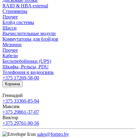
Дисковые полки
RAID & HBA external
Стриммеры
Прочее
Блэйд системы
Шасси
Вычислительные модули
Коммутаторы для блэйдов
Мезонин
Прочее
Кабели
Бесперебойники (UPS)
Шкафы, Рельсы, PDU
Телефония и видеосвязь
+375 17
269-58-00
Корзина
Геннадий
+375 33
360-85-94
Максим
+375 29
861-37-07
Виктор
+375 29
761-90-56
sales@forpro.by