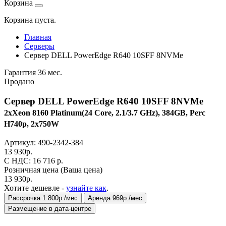
Корзина
Корзина пуста.
Главная
Серверы
Сервер DELL PowerEdge R640 10SFF 8NVMe
Гарантия 36 мес.
Продано
Сервер DELL PowerEdge R640 10SFF 8NVMe
2xXeon 8160 Platinum(24 Core, 2.1/3.7 GHz), 384GB, Perc
H740p, 2x750W
Артикул:
490-2342-384
13 930
р.
C НДС: 16 716
р.
Розничная цена
(Ваша цена)
13 930
р.
Хотите дешевле -
узнайте как
.
Рассрочка 1 800р./мес
Аренда 969р./мес
Размещение в дата-центре