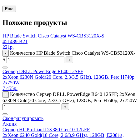
Еще
Похожие продукты
HP Blade Switch Cisco Catalyst WS-CBS3120X-S
451439-B21
221
р.
Количество HP Blade Switch Cisco Catalyst WS-CBS3120X-
-
S
+
Сервер DELL PowerEdge R640 12SFF
2xXeon 6230N Gold(20 Core, 2.3/3.5 GHz), 128GB, Perc H740p,
2x750W
7 455
р.
Количество Сервер DELL PowerEdge R640 12SFF; 2xXeon
-
6230N Gold(20 Core, 2.3/3.5 GHz), 128GB, Perc H740p, 2x750W
+
Сконфигурировать
Акция
Сервер HP ProLiant DX380 Gen10 12LFF
2xXeon 6240 Gold(18 Core, 2.6/3.9 GHz), 128GB, E208i-a,