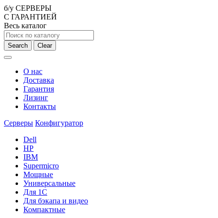
б/у СЕРВЕРЫ
С ГАРАНТИЕЙ
Весь каталог
Search
Clear
О нас
Доставка
Гарантия
Лизинг
Контакты
Серверы
Конфигуратор
Dell
HP
IBM
Supermicro
Мощные
Универсальные
Для 1С
Для бэкапа и видео
Компактные