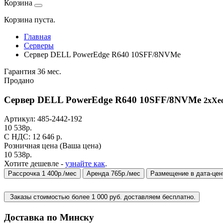
Корзина
Корзина пуста.
Главная
Серверы
Сервер DELL PowerEdge R640 10SFF/8NVMe
Гарантия 36 мес.
Продано
Сервер DELL PowerEdge R640 10SFF/8NVMe
2xXeo
Артикул:
485-2442-192
10 538
р.
C НДС: 12 646
р.
Розничная цена
(Ваша цена)
10 538
р.
Хотите дешевле -
узнайте как
.
Рассрочка 1 400р./мес
Аренда 765р./мес
Размещение в дата-цен
Заказы стоимостью более 1 000 руб. доставляем бесплатно.
Доставка по Минску