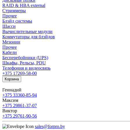
Дисковые полки
RAID & HBA external
Стриммеры
Прочее
Блэйд системы
Шасси
Вычислительные модули
Коммутаторы для блэйдов
Мезонин
Прочее
Кабели
Бесперебойники (UPS)
Шкафы, Рельсы, PDU
Телефония и видеосвязь
+375 17
269-58-00
Корзина
Геннадий
+375 33
360-85-94
Максим
+375 29
861-37-07
Виктор
+375 29
761-90-56
sales@forpro.by