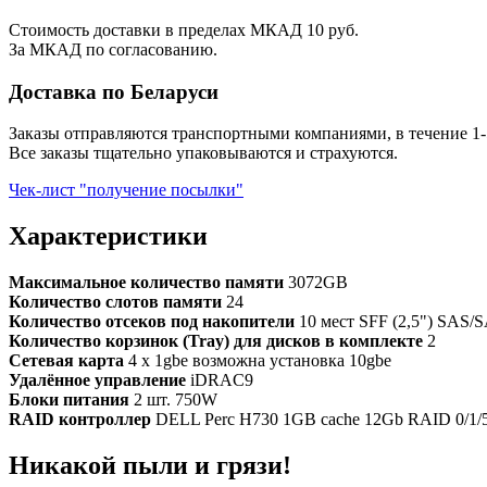
Стоимость доставки в пределах МКАД 10 руб.
За МКАД по согласованию.
Доставка по Беларуси
Заказы отправляются транспортными компаниями, в течение 1-
Все заказы тщательно упаковываются и страхуются.
Чек-лист "получение посылки"
Характеристики
Максимальное количество памяти
3072GB
Количество слотов памяти
24
Количество отсеков под накопители
10 мест SFF (2,5") SAS/
Количество корзинок (Tray) для дисков в комплекте
2
Сетевая карта
4 x 1gbe возможна установка 10gbe
Удалённое управление
iDRAC9
Блоки питания
2 шт. 750W
RAID контроллер
DELL Perc H730 1GB cache 12Gb RAID 0/1/5/6
Никакой пыли и грязи!