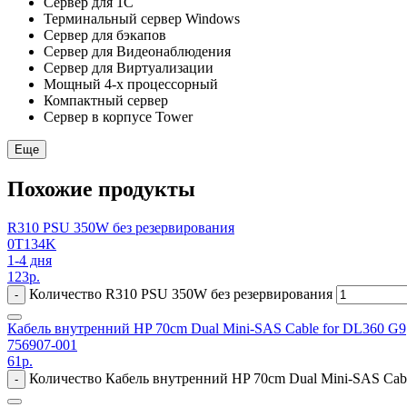
Сервер для 1С
Терминальный сервер Windows
Сервер для бэкапов
Сервер для Видеонаблюдения
Сервер для Виртуализации
Мощный 4-х процессорный
Компактный сервер
Сервер в корпусе Tower
Еще
Похожие продукты
R310 PSU 350W без резервирования
0T134K
1-4 дня
123
р.
Количество R310 PSU 350W без резервирования
-
Кабель внутренний HP 70cm Dual Mini-SAS Cable for DL360 G9
756907-001
61
р.
Количество Кабель внутренний HP 70cm Dual Mini-SAS Cab
-