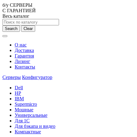
б/у СЕРВЕРЫ
С ГАРАНТИЕЙ
Весь каталог
Search
Clear
О нас
Доставка
Гарантия
Лизинг
Контакты
Серверы
Конфигуратор
Dell
HP
IBM
Supermicro
Мощные
Универсальные
Для 1С
Для бэкапа и видео
Компактные