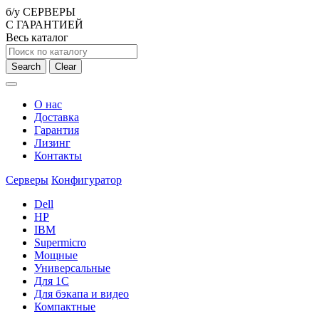
б/у СЕРВЕРЫ
С ГАРАНТИЕЙ
Весь каталог
Search
Clear
О нас
Доставка
Гарантия
Лизинг
Контакты
Серверы
Конфигуратор
Dell
HP
IBM
Supermicro
Мощные
Универсальные
Для 1С
Для бэкапа и видео
Компактные