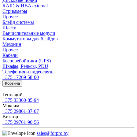
Дисковые полки
RAID & HBA external
Стриммеры
Прочее
Блэйд системы
Шасси
Вычислительные модули
Коммутаторы для блэйдов
Мезонин
Прочее
Кабели
Бесперебойники (UPS)
Шкафы, Рельсы, PDU
Телефония и видеосвязь
+375 17
269-58-00
Корзина
Геннадий
+375 33
360-85-94
Максим
+375 29
861-37-07
Виктор
+375 29
761-90-56
sales@forpro.by