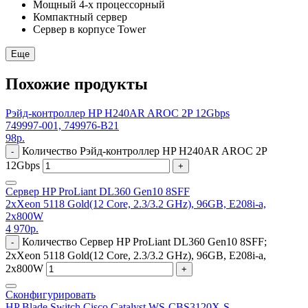
Мощный 4-х процессорный
Компактный сервер
Сервер в корпусе Tower
Еще
Похожие продукты
Рэйд-контроллер HP H240AR AROC 2P 12Gbps
749997-001, 749976-B21
98
р.
Количество Рэйд-контроллер HP H240AR AROC 2P
-
12Gbps
+
Сервер HP ProLiant DL360 Gen10 8SFF
2xXeon 5118 Gold(12 Core, 2.3/3.2 GHz), 96GB, E208i-a,
2x800W
4 970
р.
Количество Сервер HP ProLiant DL360 Gen10 8SFF;
-
2xXeon 5118 Gold(12 Core, 2.3/3.2 GHz), 96GB, E208i-a,
2x800W
+
Сконфигурировать
HP Blade Switch Cisco Catalyst WS-CBS3120X-S