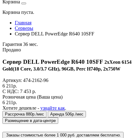
Корзина
Корзина пуста.
Главная
Серверы
Сервер DELL PowerEdge R640 10SFF
Гарантия 36 мес.
Продано
Сервер DELL PowerEdge R640 10SFF
2xXeon 6154
Gold(18 Core, 3.0/3.7 GHz), 96GB, Perc H740p, 2x750W
Артикул:
474-2162-96
6 211
р.
C НДС: 7 453
р.
Розничная цена
(Ваша цена)
6 211
р.
Хотите дешевле -
узнайте как
.
Рассрочка 880р./мес
Аренда 506р./мес
Размещение в дата-центре
Заказы стоимостью более 1 000 руб. доставляем бесплатно.