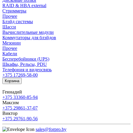
Дисковые полки
RAID & HBA external
Стриммеры
Прочее
Блэйд системы
Шасси
Вычислительные модули
Коммутаторы для блэйдов
Мезонин
Прочее
Кабели
Бесперебойники (UPS)
Шкафы, Рельсы, PDU
Телефония и видеосвязь
+375 17
269-58-00
Корзина
Геннадий
+375 33
360-85-94
Максим
+375 29
861-37-07
Виктор
+375 29
761-90-56
sales@forpro.by