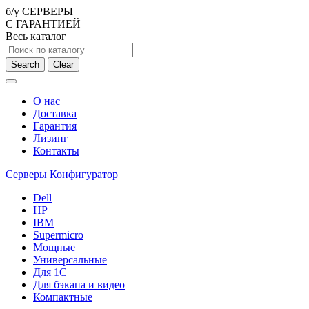
б/у СЕРВЕРЫ
С ГАРАНТИЕЙ
Весь каталог
Search
Clear
О нас
Доставка
Гарантия
Лизинг
Контакты
Серверы
Конфигуратор
Dell
HP
IBM
Supermicro
Мощные
Универсальные
Для 1С
Для бэкапа и видео
Компактные