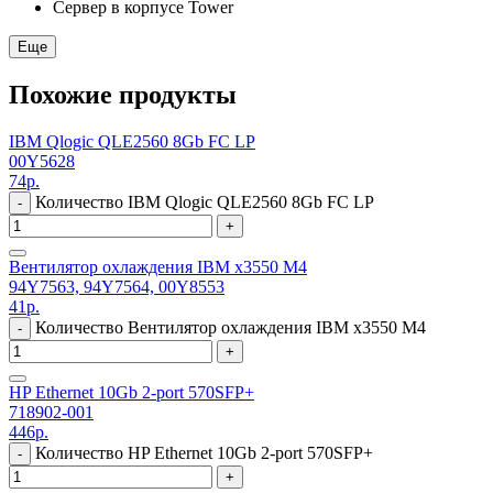
Сервер в корпусе Tower
Еще
Похожие продукты
IBM Qlogic QLE2560 8Gb FC LP
00Y5628
74
р.
Количество IBM Qlogic QLE2560 8Gb FC LP
-
+
Вентилятор охлаждения IBM x3550 M4
94Y7563, 94Y7564, 00Y8553
41
р.
Количество Вентилятор охлаждения IBM x3550 M4
-
+
HP Ethernet 10Gb 2-port 570SFP+
718902-001
446
р.
Количество HP Ethernet 10Gb 2-port 570SFP+
-
+