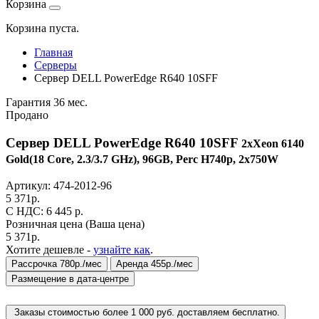
Корзина
Корзина пуста.
Главная
Серверы
Сервер DELL PowerEdge R640 10SFF
Гарантия 36 мес.
Продано
Сервер DELL PowerEdge R640 10SFF
2xXeon 6140
Gold(18 Core, 2.3/3.7 GHz), 96GB, Perc H740p, 2x750W
Артикул:
474-2012-96
5 371
р.
C НДС: 6 445
р.
Розничная цена
(Ваша цена)
5 371
р.
Хотите дешевле -
узнайте как
.
Рассрочка 780р./мес
Аренда 455р./мес
Размещение в дата-центре
Заказы стоимостью более 1 000 руб. доставляем бесплатно.