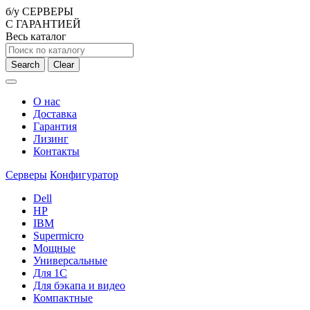
б/у СЕРВЕРЫ
С ГАРАНТИЕЙ
Весь каталог
Search
Clear
О нас
Доставка
Гарантия
Лизинг
Контакты
Серверы
Конфигуратор
Dell
HP
IBM
Supermicro
Мощные
Универсальные
Для 1С
Для бэкапа и видео
Компактные