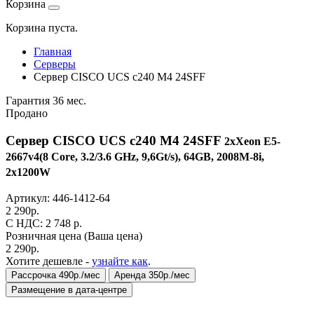
Корзина
Корзина пуста.
Главная
Серверы
Сервер CISCO UCS c240 M4 24SFF
Гарантия 36 мес.
Продано
Сервер CISCO UCS c240 M4 24SFF
2xXeon E5-
2667v4(8 Core, 3.2/3.6 GHz, 9,6Gt/s), 64GB, 2008M-8i,
2x1200W
Артикул:
446-1412-64
2 290
р.
C НДС: 2 748
р.
Розничная цена
(Ваша цена)
2 290
р.
Хотите дешевле -
узнайте как
.
Рассрочка 490р./мес
Аренда 350р./мес
Размещение в дата-центре