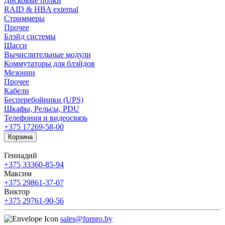
Дисковые полки
RAID & HBA external
Стриммеры
Прочее
Блэйд системы
Шасси
Вычислительные модули
Коммутаторы для блэйдов
Мезонин
Прочее
Кабели
Бесперебойники (UPS)
Шкафы, Рельсы, PDU
Телефония и видеосвязь
+375 17
269-58-00
Корзина
Геннадий
+375 33
360-85-94
Максим
+375 29
861-37-07
Виктор
+375 29
761-90-56
sales@forpro.by