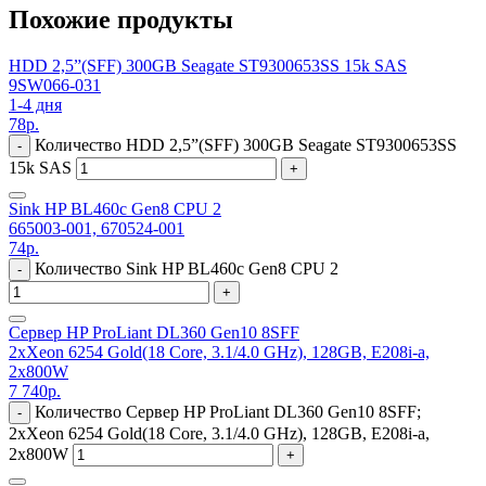
Похожие продукты
HDD 2,5”(SFF) 300GB Seagate ST9300653SS 15k SAS
9SW066-031
1-4 дня
78
р.
Количество HDD 2,5”(SFF) 300GB Seagate ST9300653SS
-
15k SAS
+
Sink HP BL460c Gen8 CPU 2
665003-001, 670524-001
74
р.
Количество Sink HP BL460c Gen8 CPU 2
-
+
Сервер HP ProLiant DL360 Gen10 8SFF
2xXeon 6254 Gold(18 Core, 3.1/4.0 GHz), 128GB, E208i-a,
2x800W
7 740
р.
Количество Сервер HP ProLiant DL360 Gen10 8SFF;
-
2xXeon 6254 Gold(18 Core, 3.1/4.0 GHz), 128GB, E208i-a,
2x800W
+