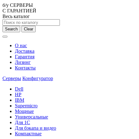
б/у СЕРВЕРЫ
С ГАРАНТИЕЙ
Весь каталог
Search
Clear
О нас
Доставка
Гарантия
Лизинг
Контакты
Серверы
Конфигуратор
Dell
HP
IBM
Supermicro
Мощные
Универсальные
Для 1С
Для бэкапа и видео
Компактные