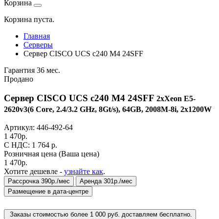
Корзина
Корзина пуста.
Главная
Серверы
Сервер CISCO UCS c240 M4 24SFF
Гарантия 36 мес.
Продано
Сервер CISCO UCS c240 M4 24SFF
2xXeon E5-
2620v3(6 Core, 2.4/3.2 GHz, 8Gt/s), 64GB, 2008M-8i, 2x1200W
Артикул:
446-492-64
1 470
р.
C НДС: 1 764
р.
Розничная цена
(Ваша цена)
1 470
р.
Хотите дешевле -
узнайте как
.
Рассрочка 390р./мес
Аренда 301р./мес
Размещение в дата-центре
Заказы стоимостью более 1 000 руб. доставляем бесплатно.