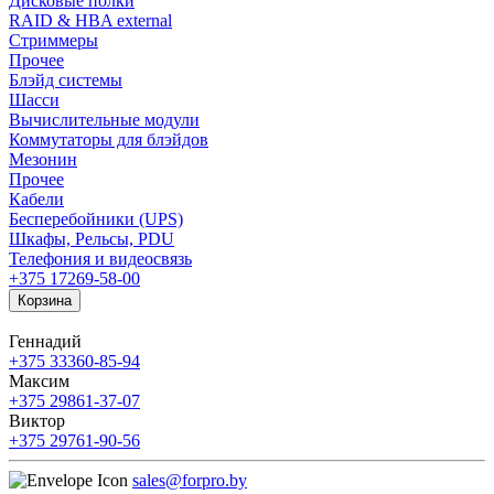
Дисковые полки
RAID & HBA external
Стриммеры
Прочее
Блэйд системы
Шасси
Вычислительные модули
Коммутаторы для блэйдов
Мезонин
Прочее
Кабели
Бесперебойники (UPS)
Шкафы, Рельсы, PDU
Телефония и видеосвязь
+375 17
269-58-00
Корзина
Геннадий
+375 33
360-85-94
Максим
+375 29
861-37-07
Виктор
+375 29
761-90-56
sales@forpro.by