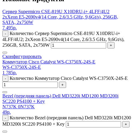
Сервер Supermicro CSE-819U X10DRU-i+ 4LFF/4U2
2xXeon E5-2690v4(14 Core, 2.6/3.5 GHz, 9,6Gt/s), 256GB,
SATA, 2x750W
7 495
р.
Количество Сервер Supermicro CSE-819U X10DRU-i+
-
4LFF/4U2; 2xXeon E5-2690v4(14 Core, 2.6/3.5 GHz, 9,6Gt/s),
256GB, SATA, 2x750W
+
Сконфигурировать
Коммутатор Cisco Catalyst WS-C3750X-24S-E
WS-C3750X-24S-E
1 785
р.
Количество Коммутатор Cisco Catalyst WS-C3750X-24S-E
-
+
Bezel (передняя панель) Dell MD3220i MD1200 MD3200i
SC220 PS4100 + Key
N737K 0N737K
49
р.
Количество Bezel (передняя панель) Dell MD3220i MD1200
-
MD3200i SC220 PS4100 + Key
+