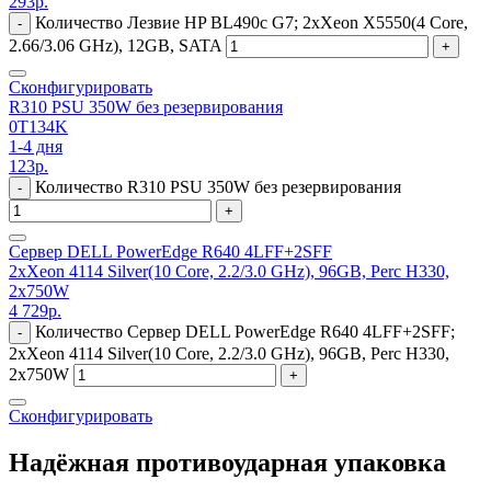
293
р.
Количество Лезвие HP BL490c G7; 2xXeon X5550(4 Core,
-
2.66/3.06 GHz), 12GB, SATA
+
Сконфигурировать
R310 PSU 350W без резервирования
0T134K
1-4 дня
123
р.
Количество R310 PSU 350W без резервирования
-
+
Сервер DELL PowerEdge R640 4LFF+2SFF
2xXeon 4114 Silver(10 Core, 2.2/3.0 GHz), 96GB, Perc H330,
2x750W
4 729
р.
Количество Сервер DELL PowerEdge R640 4LFF+2SFF;
-
2xXeon 4114 Silver(10 Core, 2.2/3.0 GHz), 96GB, Perc H330,
2x750W
+
Сконфигурировать
Надёжная противоударная упаковка