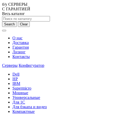
б/у СЕРВЕРЫ
С ГАРАНТИЕЙ
Весь каталог
Search
Clear
О нас
Доставка
Гарантия
Лизинг
Контакты
Серверы
Конфигуратор
Dell
HP
IBM
Supermicro
Мощные
Универсальные
Для 1С
Для бэкапа и видео
Компактные