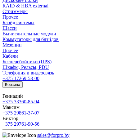
Дисковые полки
RAID & HBA external
Стриммеры
Прочее
Блэйд системы
Шасси
Вычислительные модули
Коммутаторы для блэйдов
Мезонин
Прочее
Кабели
Бесперебойники (UPS)
Шкафы, Рельсы, PDU
Телефония и видеосвязь
+375 17
269-58-00
Корзина
Геннадий
+375 33
360-85-94
Максим
+375 29
861-37-07
Виктор
+375 29
761-90-56
sales@forpro.by