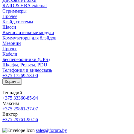
Дисковые полки
RAID & HBA external
Стриммеры
Прочее
Блэйд системы
Шасси
Вычислительные модули
Коммутаторы для блэйдов
Мезонин
Прочее
Кабели
Бесперебойники (UPS)
Шкафы, Рельсы, PDU
Телефония и видеосвязь
+375 17
269-58-00
Корзина
Геннадий
+375 33
360-85-94
Максим
+375 29
861-37-07
Виктор
+375 29
761-90-56
sales@forpro.by