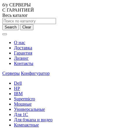
б/у СЕРВЕРЫ
С ГАРАНТИЕЙ
Весь каталог
Search
Clear
О нас
Доставка
Гарантия
Лизинг
Контакты
Серверы
Конфигуратор
Dell
HP
IBM
Supermicro
Мощные
Универсальные
Для 1С
Для бэкапа и видео
Компактные