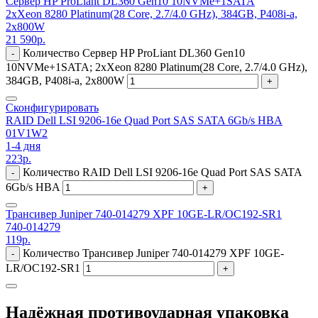
Сервер HP ProLiant DL360 Gen10 10NVMe+1SATA
2xXeon 8280 Platinum(28 Core, 2.7/4.0 GHz), 384GB, P408i-a,
2x800W
21 590
р.
Количество Сервер HP ProLiant DL360 Gen10
-
10NVMe+1SATA; 2xXeon 8280 Platinum(28 Core, 2.7/4.0 GHz),
384GB, P408i-a, 2x800W
+
Сконфигурировать
RAID Dell LSI 9206-16e Quad Port SAS SATA 6Gb/s HBA
01V1W2
1-4 дня
223
р.
Количество RAID Dell LSI 9206-16e Quad Port SAS SATA
-
6Gb/s HBA
+
Трансивер Juniper 740-014279 XPF 10GE-LR/OC192-SR1
740-014279
119
р.
Количество Трансивер Juniper 740-014279 XPF 10GE-
-
LR/OC192-SR1
+
Надёжная противоударная упаковка