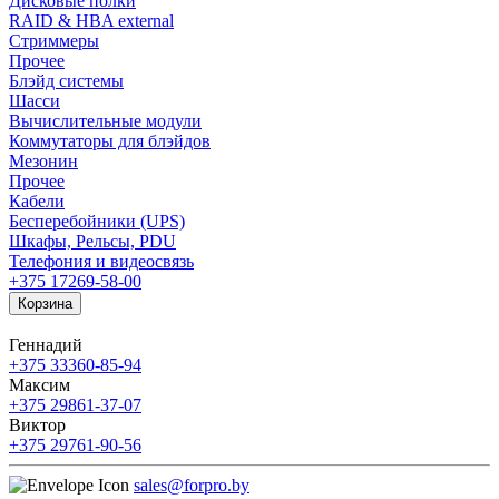
Дисковые полки
RAID & HBA external
Стриммеры
Прочее
Блэйд системы
Шасси
Вычислительные модули
Коммутаторы для блэйдов
Мезонин
Прочее
Кабели
Бесперебойники (UPS)
Шкафы, Рельсы, PDU
Телефония и видеосвязь
+375 17
269-58-00
Корзина
Геннадий
+375 33
360-85-94
Максим
+375 29
861-37-07
Виктор
+375 29
761-90-56
sales@forpro.by