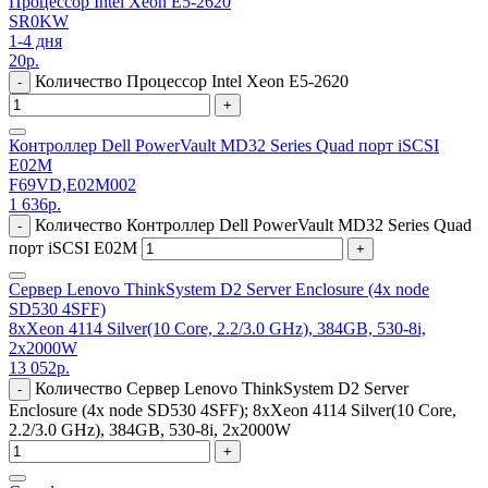
Процессор Intel Xeon E5-2620
SR0KW
1-4 дня
20
р.
Количество Процессор Intel Xeon E5-2620
-
+
Контроллер Dell PowerVault MD32 Series Quad порт iSCSI
E02M
F69VD,E02M002
1 636
р.
Количество Контроллер Dell PowerVault MD32 Series Quad
-
порт iSCSI E02M
+
Сервер Lenovo ThinkSystem D2 Server Enclosure (4x node
SD530 4SFF)
8xXeon 4114 Silver(10 Core, 2.2/3.0 GHz), 384GB, 530-8i,
2x2000W
13 052
р.
Количество Сервер Lenovo ThinkSystem D2 Server
-
Enclosure (4x node SD530 4SFF); 8xXeon 4114 Silver(10 Core,
2.2/3.0 GHz), 384GB, 530-8i, 2x2000W
+