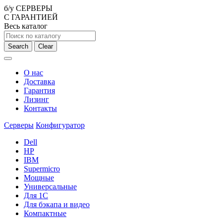
б/у СЕРВЕРЫ
С ГАРАНТИЕЙ
Весь каталог
Search
Clear
О нас
Доставка
Гарантия
Лизинг
Контакты
Серверы
Конфигуратор
Dell
HP
IBM
Supermicro
Мощные
Универсальные
Для 1С
Для бэкапа и видео
Компактные