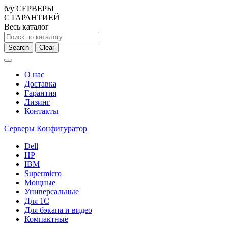
б/у СЕРВЕРЫ
С ГАРАНТИЕЙ
Весь каталог
Search
Clear
О нас
Доставка
Гарантия
Лизинг
Контакты
Серверы
Конфигуратор
Dell
HP
IBM
Supermicro
Мощные
Универсальные
Для 1С
Для бэкапа и видео
Компактные