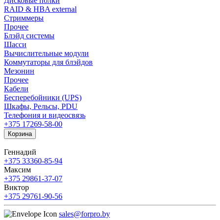
Дисковые полки
RAID & HBA external
Стриммеры
Прочее
Блэйд системы
Шасси
Вычислительные модули
Коммутаторы для блэйдов
Мезонин
Прочее
Кабели
Бесперебойники (UPS)
Шкафы, Рельсы, PDU
Телефония и видеосвязь
+375 17
269-58-00
Корзина
Геннадий
+375 33
360-85-94
Максим
+375 29
861-37-07
Виктор
+375 29
761-90-56
sales@forpro.by