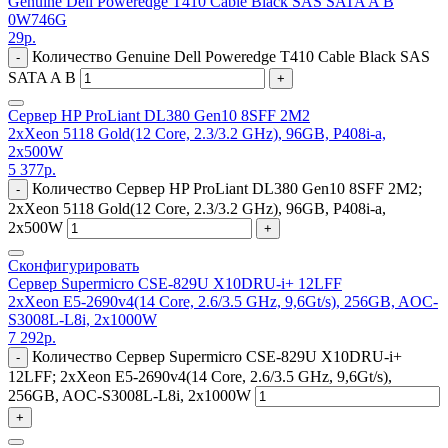
Genuine Dell Poweredge T410 Cable Black SAS SATA A B
0W746G
29
р.
Количество Genuine Dell Poweredge T410 Cable Black SAS
-
SATA A B
+
Сервер HP ProLiant DL380 Gen10 8SFF 2M2
2xXeon 5118 Gold(12 Core, 2.3/3.2 GHz), 96GB, P408i-a,
2x500W
5 377
р.
Количество Сервер HP ProLiant DL380 Gen10 8SFF 2M2;
-
2xXeon 5118 Gold(12 Core, 2.3/3.2 GHz), 96GB, P408i-a,
2x500W
+
Сконфигурировать
Сервер Supermicro CSE-829U X10DRU-i+ 12LFF
2xXeon E5-2690v4(14 Core, 2.6/3.5 GHz, 9,6Gt/s), 256GB, AOC-
S3008L-L8i, 2x1000W
7 292
р.
Количество Сервер Supermicro CSE-829U X10DRU-i+
-
12LFF; 2xXeon E5-2690v4(14 Core, 2.6/3.5 GHz, 9,6Gt/s),
256GB, AOC-S3008L-L8i, 2x1000W
+