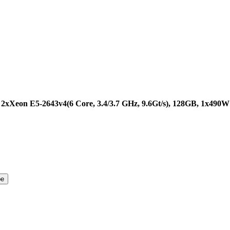
0
2xXeon E5-2643v4(6 Core, 3.4/3.7 GHz, 9.6Gt/s), 128GB, 1x490W
ре