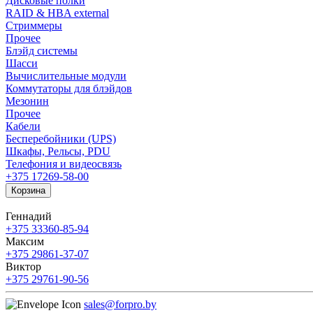
Дисковые полки
RAID & HBA external
Стриммеры
Прочее
Блэйд системы
Шасси
Вычислительные модули
Коммутаторы для блэйдов
Мезонин
Прочее
Кабели
Бесперебойники (UPS)
Шкафы, Рельсы, PDU
Телефония и видеосвязь
+375 17
269-58-00
Корзина
Геннадий
+375 33
360-85-94
Максим
+375 29
861-37-07
Виктор
+375 29
761-90-56
sales@forpro.by