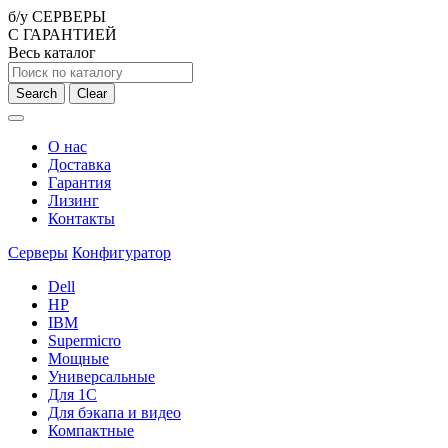
б/у СЕРВЕРЫ
С ГАРАНТИЕЙ
Весь каталог
Search
Clear
О нас
Доставка
Гарантия
Лизинг
Контакты
Серверы
Конфигуратор
Dell
HP
IBM
Supermicro
Мощные
Универсальные
Для 1С
Для бэкапа и видео
Компактные