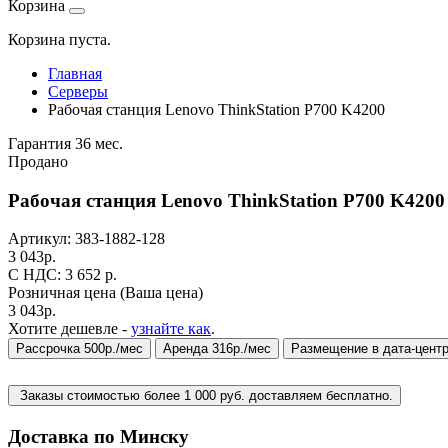
Корзина
Корзина пуста.
Главная
Серверы
Рабочая станция Lenovo ThinkStation P700 K4200
Гарантия 36 мес.
Продано
Рабочая станция Lenovo ThinkStation P700 K420
Артикул:
383-1882-128
3 043
р.
C НДС: 3 652
р.
Розничная цена
(Ваша цена)
3 043
р.
Хотите дешевле -
узнайте как
.
Рассрочка 500р./мес
Аренда 316р./мес
Размещение в дата-цент
Заказы стоимостью более 1 000 руб. доставляем бесплатно.
Доставка по Минску