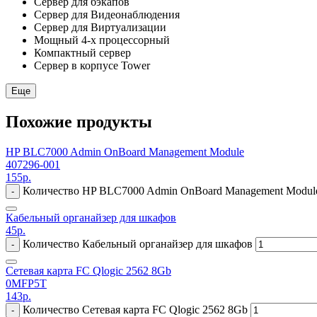
Сервер для бэкапов
Сервер для Видеонаблюдения
Сервер для Виртуализации
Мощный 4-х процессорный
Компактный сервер
Сервер в корпусе Tower
Еще
Похожие продукты
HP BLC7000 Admin OnBoard Management Module
407296-001
155
р.
Количество HP BLC7000 Admin OnBoard Management Modul
-
Кабельный органайзер для шкафов
45
р.
Количество Кабельный органайзер для шкафов
-
Сетевая карта FC Qlogic 2562 8Gb
0MFP5T
143
р.
Количество Сетевая карта FC Qlogic 2562 8Gb
-