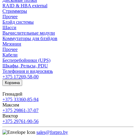
Дисковые полки
RAID & HBA external
Стриммеры
Прочее
Блэйд системы
Шасси
Вычислительные модули
Коммутаторы для блэйдов
Мезонин
Прочее
Кабели
Бесперебойники (UPS)
Шкафы, Рельсы, PDU
Телефония и видеосвязь
+375 17
269-58-00
Корзина
Геннадий
+375 33
360-85-94
Максим
+375 29
861-37-07
Виктор
+375 29
761-90-56
sales@forpro.by