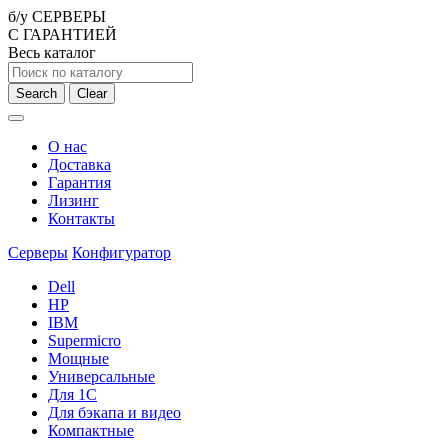
б/у СЕРВЕРЫ
С ГАРАНТИЕЙ
Весь каталог
Search
Clear
О нас
Доставка
Гарантия
Лизинг
Контакты
Серверы
Конфигуратор
Dell
HP
IBM
Supermicro
Мощные
Универсальные
Для 1С
Для бэкапа и видео
Компактные