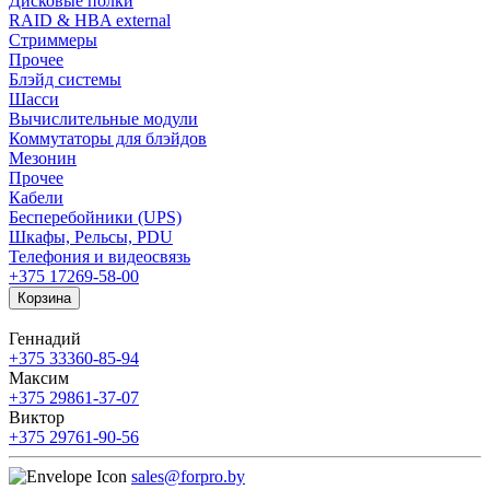
Дисковые полки
RAID & HBA external
Стриммеры
Прочее
Блэйд системы
Шасси
Вычислительные модули
Коммутаторы для блэйдов
Мезонин
Прочее
Кабели
Бесперебойники (UPS)
Шкафы, Рельсы, PDU
Телефония и видеосвязь
+375 17
269-58-00
Корзина
Геннадий
+375 33
360-85-94
Максим
+375 29
861-37-07
Виктор
+375 29
761-90-56
sales@forpro.by