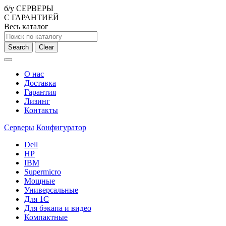
б/у СЕРВЕРЫ
С ГАРАНТИЕЙ
Весь каталог
Search
Clear
О нас
Доставка
Гарантия
Лизинг
Контакты
Серверы
Конфигуратор
Dell
HP
IBM
Supermicro
Мощные
Универсальные
Для 1С
Для бэкапа и видео
Компактные