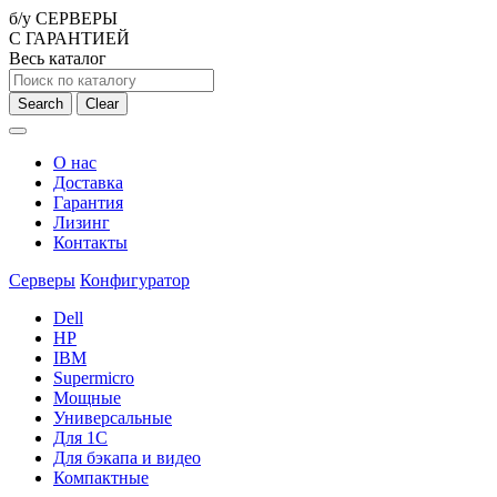
б/у СЕРВЕРЫ
С ГАРАНТИЕЙ
Весь каталог
Search
Clear
О нас
Доставка
Гарантия
Лизинг
Контакты
Серверы
Конфигуратор
Dell
HP
IBM
Supermicro
Мощные
Универсальные
Для 1С
Для бэкапа и видео
Компактные