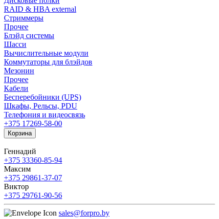
Дисковые полки
RAID & HBA external
Стриммеры
Прочее
Блэйд системы
Шасси
Вычислительные модули
Коммутаторы для блэйдов
Мезонин
Прочее
Кабели
Бесперебойники (UPS)
Шкафы, Рельсы, PDU
Телефония и видеосвязь
+375 17
269-58-00
Корзина
Геннадий
+375 33
360-85-94
Максим
+375 29
861-37-07
Виктор
+375 29
761-90-56
sales@forpro.by