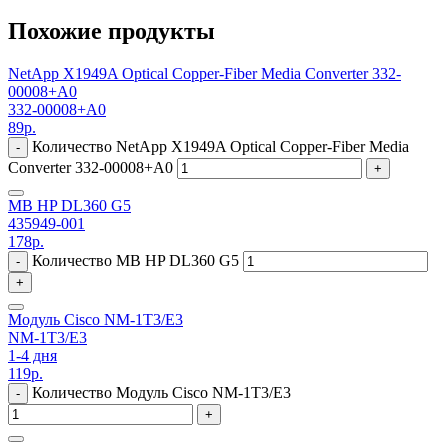
Похожие продукты
NetApp X1949A Optical Copper-Fiber Media Converter 332-
00008+A0
332-00008+A0
89
р.
Количество NetApp X1949A Optical Copper-Fiber Media
-
Converter 332-00008+A0
+
MB HP DL360 G5
435949-001
178
р.
Количество MB HP DL360 G5
-
+
Модуль Cisco NM-1T3/E3
NM-1T3/E3
1-4 дня
119
р.
Количество Модуль Cisco NM-1T3/E3
-
+