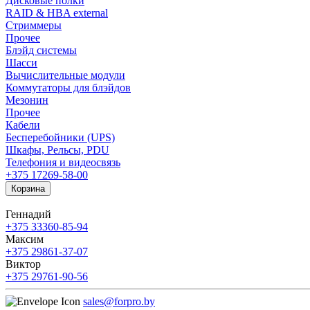
Дисковые полки
RAID & HBA external
Стриммеры
Прочее
Блэйд системы
Шасси
Вычислительные модули
Коммутаторы для блэйдов
Мезонин
Прочее
Кабели
Бесперебойники (UPS)
Шкафы, Рельсы, PDU
Телефония и видеосвязь
+375 17
269-58-00
Корзина
Геннадий
+375 33
360-85-94
Максим
+375 29
861-37-07
Виктор
+375 29
761-90-56
sales@forpro.by