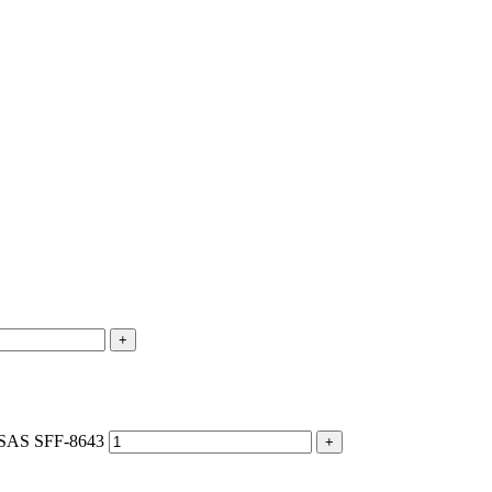
+
 SAS SFF-8643
+