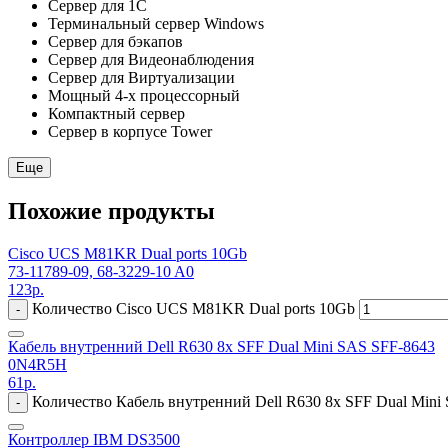
Сервер для 1С
Терминальный сервер Windows
Сервер для бэкапов
Сервер для Видеонаблюдения
Сервер для Виртуализации
Мощный 4-х процессорный
Компактный сервер
Сервер в корпусе Tower
Еще
Похожие продукты
Cisco UCS M81KR Dual ports 10Gb
73-11789-09, 68-3229-10 A0
123
р.
Количество Cisco UCS M81KR Dual ports 10Gb
-
Кабель внутренний Dell R630 8x SFF Dual Mini SAS SFF-8643
0N4R5H
61
р.
Количество Кабель внутренний Dell R630 8x SFF Dual Mini
-
Контроллер IBM DS3500