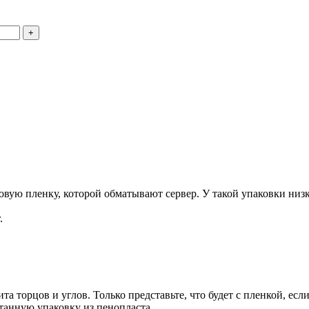
+
ую пленку, которой обматывают сервер. У такой упаковки низка
.
та торцов и углов. Только представьте, что будет с пленкой, есл
танную упаковку из пенопласта.