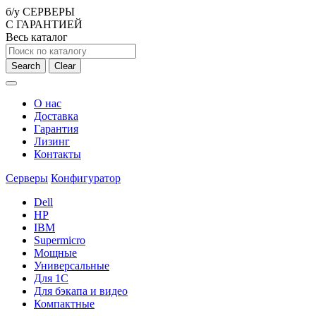
б/у СЕРВЕРЫ
С ГАРАНТИЕЙ
Весь каталог
Search
Clear
О нас
Доставка
Гарантия
Лизинг
Контакты
Серверы
Конфигуратор
Dell
HP
IBM
Supermicro
Мощные
Универсальные
Для 1С
Для бэкапа и видео
Компактные