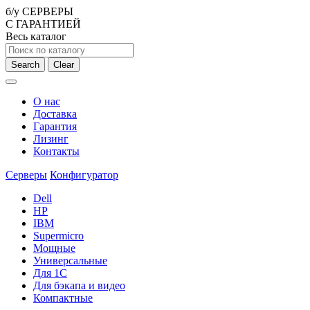
б/у СЕРВЕРЫ
С ГАРАНТИЕЙ
Весь каталог
Search
Clear
О нас
Доставка
Гарантия
Лизинг
Контакты
Серверы
Конфигуратор
Dell
HP
IBM
Supermicro
Мощные
Универсальные
Для 1С
Для бэкапа и видео
Компактные