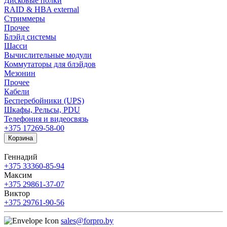
Дисковые полки
RAID & HBA external
Стриммеры
Прочее
Блэйд системы
Шасси
Вычислительные модули
Коммутаторы для блэйдов
Мезонин
Прочее
Кабели
Бесперебойники (UPS)
Шкафы, Рельсы, PDU
Телефония и видеосвязь
+375 17
269-58-00
Корзина
Геннадий
+375 33
360-85-94
Максим
+375 29
861-37-07
Виктор
+375 29
761-90-56
sales@forpro.by