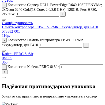
7 210
р.
Количество Сервер DELL PowerEdge R640 10SFF/8NVMe;
-
2xXeon 6240 Gold(18 Core, 2.6/3.9 GHz), 128GB, Perc H730,
2x750W
+
Сконфигурировать
Память контроллера FBWC 512Mb + аккумулятор, для P410
578882-001
116
р.
Количество Память контроллера FBWC 512Mb +
-
аккумулятор, для P410
+
Кабель PERC 6i 6/ir
0tk035
36
р.
Количество Кабель PERC 6i 6/ir
-
+
Надёжная противоударная упаковка
Узнайте как правильно и неправильно упаковывать сервер