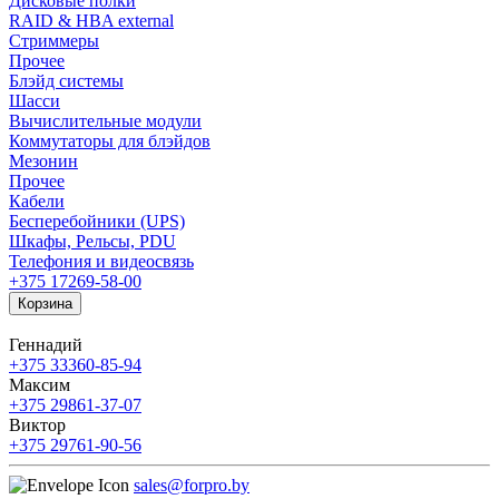
Дисковые полки
RAID & HBA external
Стриммеры
Прочее
Блэйд системы
Шасси
Вычислительные модули
Коммутаторы для блэйдов
Мезонин
Прочее
Кабели
Бесперебойники (UPS)
Шкафы, Рельсы, PDU
Телефония и видеосвязь
+375 17
269-58-00
Корзина
Геннадий
+375 33
360-85-94
Максим
+375 29
861-37-07
Виктор
+375 29
761-90-56
sales@forpro.by