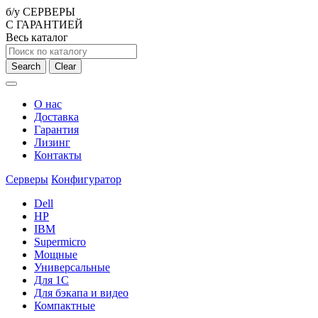
б/у СЕРВЕРЫ
С ГАРАНТИЕЙ
Весь каталог
Search
Clear
О нас
Доставка
Гарантия
Лизинг
Контакты
Серверы
Конфигуратор
Dell
HP
IBM
Supermicro
Мощные
Универсальные
Для 1С
Для бэкапа и видео
Компактные