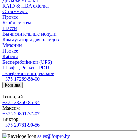
Дисковые полки
RAID & HBA external
Стриммеры
Прочее
Блэйд системы
Шасси
Вычислительные модули
Коммутаторы для блэйдов
Мезонин
Прочее
Кабели
Бесперебойники (UPS)
Шкафы, Рельсы, PDU
Телефония и видеосвязь
+375 17
269-58-00
Корзина
Геннадий
+375 33
360-85-94
Максим
+375 29
861-37-07
Виктор
+375 29
761-90-56
sales@forpro.by