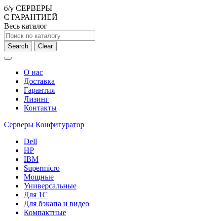
б/у СЕРВЕРЫ
С ГАРАНТИЕЙ
Весь каталог
Search
Clear
О нас
Доставка
Гарантия
Лизинг
Контакты
Серверы
Конфигуратор
Dell
HP
IBM
Supermicro
Мощные
Универсальные
Для 1С
Для бэкапа и видео
Компактные