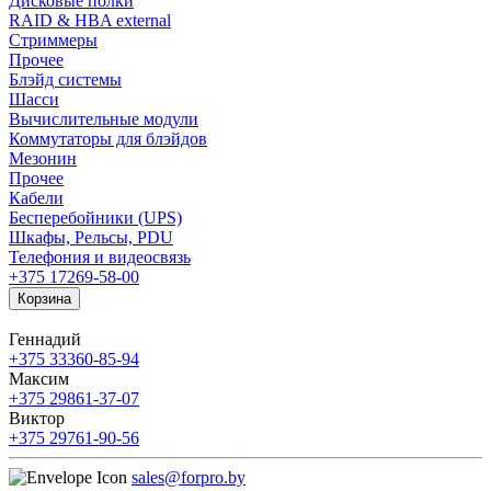
Дисковые полки
RAID & HBA external
Стриммеры
Прочее
Блэйд системы
Шасси
Вычислительные модули
Коммутаторы для блэйдов
Мезонин
Прочее
Кабели
Бесперебойники (UPS)
Шкафы, Рельсы, PDU
Телефония и видеосвязь
+375 17
269-58-00
Корзина
Геннадий
+375 33
360-85-94
Максим
+375 29
861-37-07
Виктор
+375 29
761-90-56
sales@forpro.by