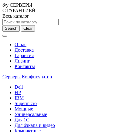
б/у СЕРВЕРЫ
С ГАРАНТИЕЙ
Весь каталог
Search
Clear
О нас
Доставка
Гарантия
Лизинг
Контакты
Серверы
Конфигуратор
Dell
HP
IBM
Supermicro
Мощные
Универсальные
Для 1С
Для бэкапа и видео
Компактные