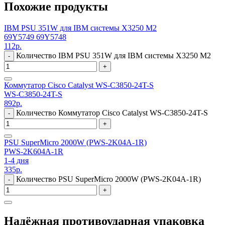
Похожие продукты
IBM PSU 351W для IBM системы X3250 M2
69Y5749 69Y5748
112
р.
Количество IBM PSU 351W для IBM системы X3250 M2
-
+
Коммутатор Cisco Catalyst WS-C3850-24T-S
WS-C3850-24T-S
892
р.
Количество Коммутатор Cisco Catalyst WS-C3850-24T-S
-
+
PSU SuperMicro 2000W (PWS-2K04A-1R)
PWS-2K604A-1R
1-4 дня
335
р.
Количество PSU SuperMicro 2000W (PWS-2K04A-1R)
-
+
Надёжная противоударная упаковка