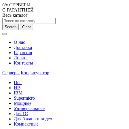
б/у СЕРВЕРЫ
С ГАРАНТИЕЙ
Весь каталог
Search
Clear
О нас
Доставка
Гарантия
Лизинг
Контакты
Серверы
Конфигуратор
Dell
HP
IBM
Supermicro
Мощные
Универсальные
Для 1С
Для бэкапа и видео
Компактные