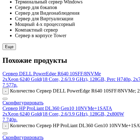
Терминальный сервер Windows
Сервер для бэкапов
Сервер для Видеонаблюдения
Сервер для Виртуализации
Мощный 4-х процессорный
Компактный сервер
Сервер в корпусе Tower
Еще
Похожие продукты
Сервер DELL PowerEdge R640 10SFF/8NVMe
2xXeon 6240 Gold(18 Core, 2.6/3.9 GHz), 128GB, Perc H740p, 2
7 577
р.
Количество Сервер DELL PowerEdge R640 10SFF/8NVMe; 2xX
-
Сконфигурировать
Сервер HP ProLiant DL360 Gen10 10NVMe+1SATA
2xXeon 6240 Gold(18 Core, 2.6/3.9 GHz), 128GB, 2x800W
7 740
р.
Количество Сервер HP ProLiant DL360 Gen10 10NVMe+1SATA
-
Сконфигурировать