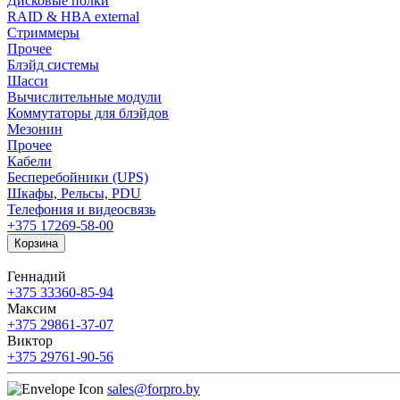
Дисковые полки
RAID & HBA external
Стриммеры
Прочее
Блэйд системы
Шасси
Вычислительные модули
Коммутаторы для блэйдов
Мезонин
Прочее
Кабели
Бесперебойники (UPS)
Шкафы, Рельсы, PDU
Телефония и видеосвязь
+375 17
269-58-00
Корзина
Геннадий
+375 33
360-85-94
Максим
+375 29
861-37-07
Виктор
+375 29
761-90-56
sales@forpro.by