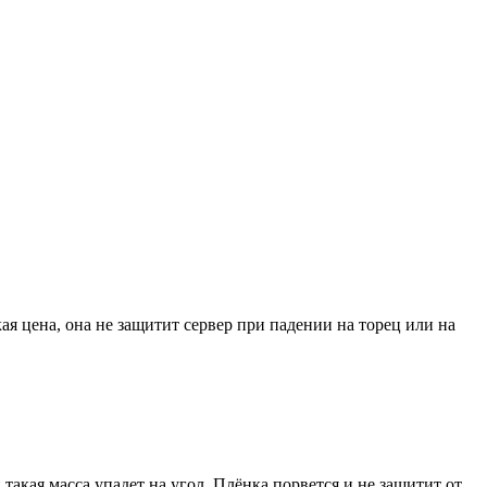
я цена, она не защитит сервер при падении на торец или на
и такая масса упадет на угол. Плёнка порвется и не защитит от