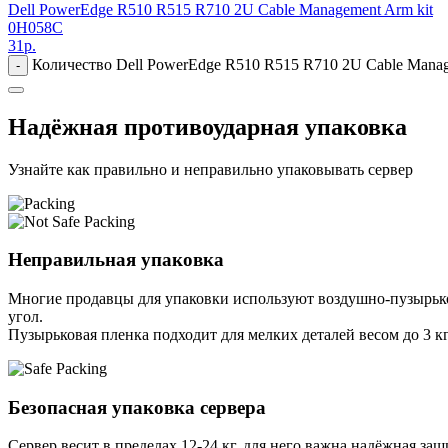
Dell PowerEdge R510 R515 R710 2U Cable Management Arm kit
0H058C
31
р.
Количество Dell PowerEdge R510 R515 R710 2U Cable Manag
-
Надёжная противоударная упаковка
Узнайте как правильно и неправильно упаковывать сервер
Неправильная упаковка
Многие продавцы для упаковки используют воздушно-пузырьков
угол.
Пузырьковая пленка подходит для мелких деталей весом до 3 кг
Безопасная упаковка сервера
Сервер весит в пределах 12-24 кг, для него важна надёжная защи