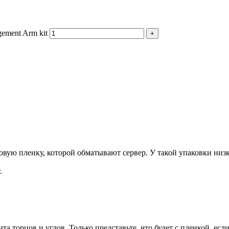
ement Arm kit
+
ую пленку, которой обматывают сервер. У такой упаковки низка
.
та торцов и углов. Только представьте, что будет с пленкой, есл