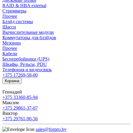
Дисковые полки
RAID & HBA external
Стриммеры
Прочее
Блэйд системы
Шасси
Вычислительные модули
Коммутаторы для блэйдов
Мезонин
Прочее
Кабели
Бесперебойники (UPS)
Шкафы, Рельсы, PDU
Телефония и видеосвязь
+375 17
269-58-00
Корзина
Геннадий
+375 33
360-85-94
Максим
+375 29
861-37-07
Виктор
+375 29
761-90-56
sales@forpro.by