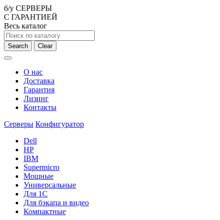
б/у СЕРВЕРЫ
С ГАРАНТИЕЙ
Весь каталог
Search
Clear
О нас
Доставка
Гарантия
Лизинг
Контакты
Серверы
Конфигуратор
Dell
HP
IBM
Supermicro
Мощные
Универсальные
Для 1С
Для бэкапа и видео
Компактные