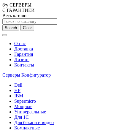
б/у СЕРВЕРЫ
С ГАРАНТИЕЙ
Весь каталог
Search
Clear
О нас
Доставка
Гарантия
Лизинг
Контакты
Серверы
Конфигуратор
Dell
HP
IBM
Supermicro
Мощные
Универсальные
Для 1С
Для бэкапа и видео
Компактные