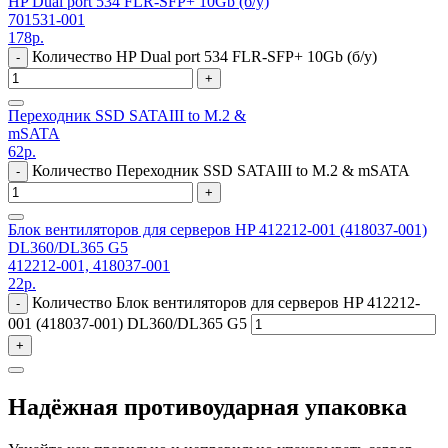
HP Dual port 534 FLR-SFP+ 10Gb (б/у)
701531-001
178
р.
Количество HP Dual port 534 FLR-SFP+ 10Gb (б/у)
-
+
Переходник SSD SATAIII to M.2 &
mSATA
62
р.
Количество Переходник SSD SATAIII to M.2 & mSATA
-
+
Блок вентиляторов для серверов HP 412212-001 (418037-001)
DL360/DL365 G5
412212-001, 418037-001
22
р.
Количество Блок вентиляторов для серверов HP 412212-
-
001 (418037-001) DL360/DL365 G5
+
Надёжная противоударная упаковка