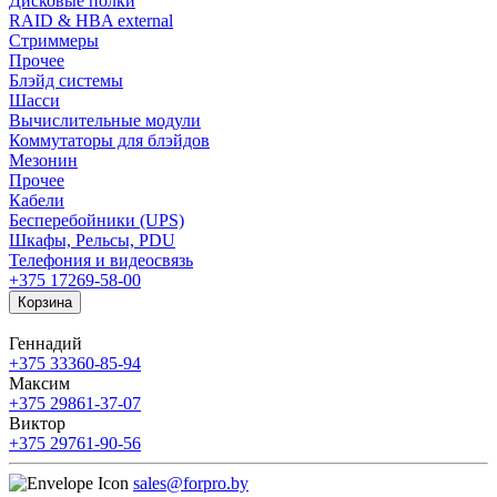
Дисковые полки
RAID & HBA external
Стриммеры
Прочее
Блэйд системы
Шасси
Вычислительные модули
Коммутаторы для блэйдов
Мезонин
Прочее
Кабели
Бесперебойники (UPS)
Шкафы, Рельсы, PDU
Телефония и видеосвязь
+375 17
269-58-00
Корзина
Геннадий
+375 33
360-85-94
Максим
+375 29
861-37-07
Виктор
+375 29
761-90-56
sales@forpro.by