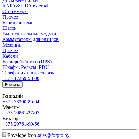
Дисковые полки
RAID & HBA external
Стриммеры
Прочее
Блэйд системы
Шасси
Вычислительные модули
Коммутаторы для блэйдов
Мезонин
Прочее
Кабели
Бесперебойники (UPS)
Шкафы, Рельсы, PDU
Телефония и видеосвязь
+375 17
269-58-00
Корзина
Геннадий
+375 33
360-85-94
Максим
+375 29
861-37-07
Виктор
+375 29
761-90-56
sales@forpro.by