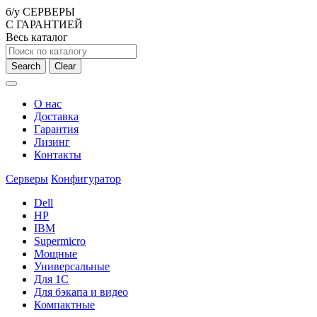
б/у СЕРВЕРЫ
С ГАРАНТИЕЙ
Весь каталог
Search
Clear
О нас
Доставка
Гарантия
Лизинг
Контакты
Серверы
Конфигуратор
Dell
HP
IBM
Supermicro
Мощные
Универсальные
Для 1С
Для бэкапа и видео
Компактные