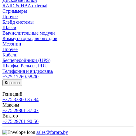
Дисковые полки
RAID & HBA external
Стриммеры
Прочее
Блэйд системы
Шасси
Вычислительные модули
Коммутаторы для блэйдов
Мезонин
Прочее
Кабели
Бесперебойники (UPS)
Шкафы, Рельсы, PDU
Телефония и видеосвязь
+375 17
269-58-00
Корзина
Геннадий
+375 33
360-85-94
Максим
+375 29
861-37-07
Виктор
+375 29
761-90-56
sales@forpro.by