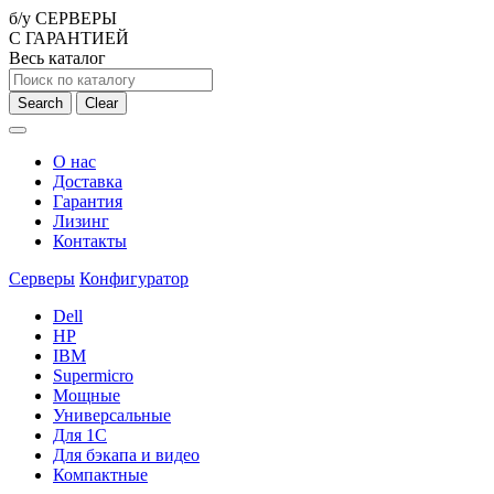
б/у СЕРВЕРЫ
С ГАРАНТИЕЙ
Весь каталог
Search
Clear
О нас
Доставка
Гарантия
Лизинг
Контакты
Серверы
Конфигуратор
Dell
HP
IBM
Supermicro
Мощные
Универсальные
Для 1С
Для бэкапа и видео
Компактные