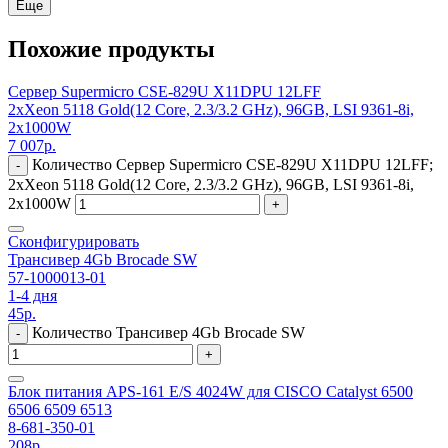
Еще
Похожие продукты
Сервер Supermicro CSE-829U X11DPU 12LFF
2xXeon 5118 Gold(12 Core, 2.3/3.2 GHz), 96GB, LSI 9361-8i,
2x1000W
7 007
р.
Количество Сервер Supermicro CSE-829U X11DPU 12LFF;
-
2xXeon 5118 Gold(12 Core, 2.3/3.2 GHz), 96GB, LSI 9361-8i,
2x1000W
+
Сконфигурировать
Трансивер 4Gb Brocade SW
57-1000013-01
1-4 дня
45
р.
Количество Трансивер 4Gb Brocade SW
-
+
Блок питания APS-161 E/S 4024W для CISCO Catalyst 6500
6506 6509 6513
8-681-350-01
208
р.