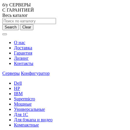
б/у СЕРВЕРЫ
С ГАРАНТИЕЙ
Весь каталог
Search
Clear
О нас
Доставка
Гарантия
Лизинг
Контакты
Серверы
Конфигуратор
Dell
HP
IBM
Supermicro
Мощные
Универсальные
Для 1С
Для бэкапа и видео
Компактные