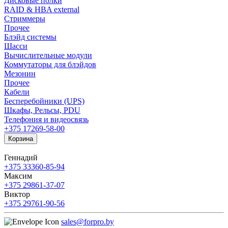
Дисковые полки
RAID & HBA external
Стриммеры
Прочее
Блэйд системы
Шасси
Вычислительные модули
Коммутаторы для блэйдов
Мезонин
Прочее
Кабели
Бесперебойники (UPS)
Шкафы, Рельсы, PDU
Телефония и видеосвязь
+375 17
269-58-00
Корзина
Геннадий
+375 33
360-85-94
Максим
+375 29
861-37-07
Виктор
+375 29
761-90-56
sales@forpro.by