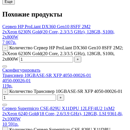
Еще
Похожие продукты
Сервер HP ProLiant DX360 Gen10 8SFF 2M2
2xXeon 6230N Gold(20 Core, 2.3/3.5 GHz), 128GB, S100i,
2x800W
7 007
р.
Количество Сервер HP ProLiant DX360 Gen10 8SFF 2M2;
-
2xXeon 6230N Gold(20 Core, 2.3/3.5 GHz), 128GB, S100i,
2x800W
+
Сконфигурировать
Трансивер 10GBASE-SR XFP 4050-00026-01
4050-00026-01
119
р.
Количество Трансивер 10GBASE-SR XFP 4050-00026-01
-
+
Сервер Supermicro CSE-829U X11DPU 12LFF/4U2 1xM2
2xXeon 6240 Gold(18 Core, 2.6/3.9 GHz), 128GB, LSI 9361-8i,
2x1000W
10 591
р.
Количество Сервер Supermicro CSE-829U X11DPU
-