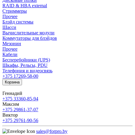
Дисковые полки
RAID & HBA external
Стриммеры
Прочее
Блэйд системы
Шасси
Вычислительные модули
Коммутаторы для блэйдов
Мезонин
Прочее
Кабели
Бесперебойники (UPS)
Шкафы, Рельсы, PDU
Телефония и видеосвязь
+375 17
269-58-00
Корзина
Геннадий
+375 33
360-85-94
Максим
+375 29
861-37-07
Виктор
+375 29
761-90-56
sales@forpro.by