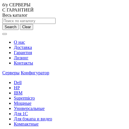
б/у СЕРВЕРЫ
С ГАРАНТИЕЙ
Весь каталог
Search
Clear
О нас
Доставка
Гарантия
Лизинг
Контакты
Серверы
Конфигуратор
Dell
HP
IBM
Supermicro
Мощные
Универсальные
Для 1С
Для бэкапа и видео
Компактные