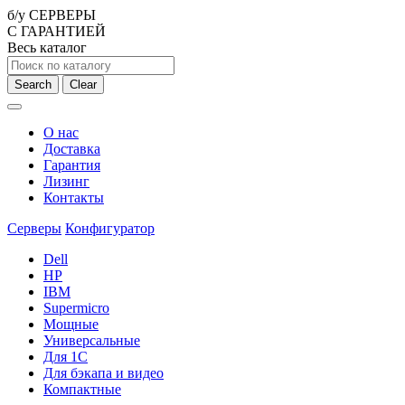
б/у СЕРВЕРЫ
С ГАРАНТИЕЙ
Весь каталог
Search
Clear
О нас
Доставка
Гарантия
Лизинг
Контакты
Серверы
Конфигуратор
Dell
HP
IBM
Supermicro
Мощные
Универсальные
Для 1С
Для бэкапа и видео
Компактные