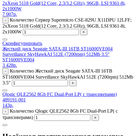
2xXeon 5118 Gold(12 Core, 2.3/3.2 GHz), 96GB, LSI 9361-8i,
2x1000W
7 007
р.
Количество Сервер Supermicro CSE-829U X11DPU 12LFF;
-
2xXeon 5118 Gold(12 Core, 2.3/3.2 GHz), 96GB, LSI 9361-8i,
2x1000W
+
Сконфигурировать
Жесткий диск Seagate SATA-III 16TB ST16000VE004
Surveillance SkyHawkAI 512E (7200rpm) 512Mb 3.5"
ST16000VE004
3 428
р.
Количество Жесткий диск Seagate SATA-III 16TB
-
ST16000VE004 Surveillance SkyHawkAI 512E (7200rpm) 512Mb
3.5"
+
Qlogic QLE2562 8Gb FC Dual-Port LP( с трансиверами)
489191-001
143
р.
Количество Qlogic QLE2562 8Gb FC Dual-Port LP( с
-
трансиверами)
+