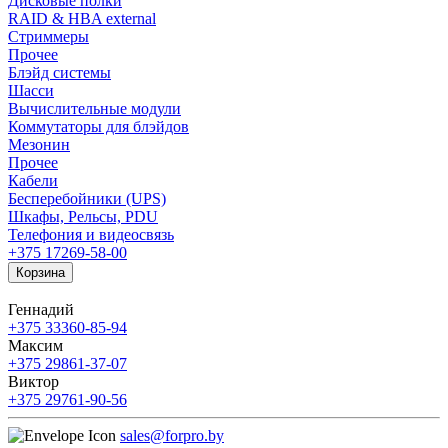
Дисковые полки
RAID & HBA external
Стриммеры
Прочее
Блэйд системы
Шасси
Вычислительные модули
Коммутаторы для блэйдов
Мезонин
Прочее
Кабели
Бесперебойники (UPS)
Шкафы, Рельсы, PDU
Телефония и видеосвязь
+375 17
269-58-00
Корзина
Геннадий
+375 33
360-85-94
Максим
+375 29
861-37-07
Виктор
+375 29
761-90-56
sales@forpro.by